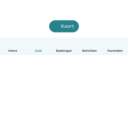
Kaart
Home
Zoek
Boekingen
Berichten
Favorieten
Nederlands
Hoe het werkt
Help
Voorwaarden & Privacy
Tarieven
Bedrijfsgegevens
Babysits for Work
Community standaarden