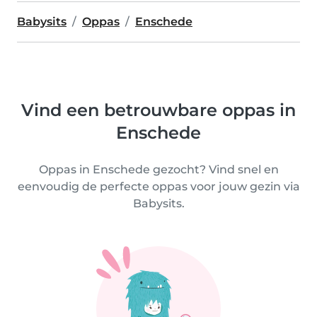
Babysits
Oppas
Enschede
Vind een betrouwbare oppas in
Enschede
Oppas in Enschede gezocht? Vind snel en
eenvoudig de perfecte oppas voor jouw gezin via
Babysits.