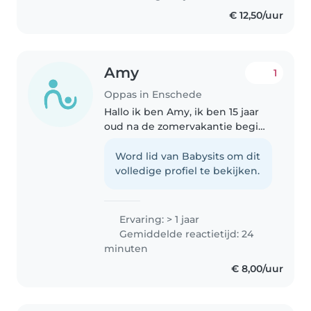
avonduren/weekenden! ik ben
€ 12,50/uur
opneiuw gestart met een
opleiding,..
Amy
1
Oppas in Enschede
Hallo ik ben Amy, ik ben 15 jaar
oud na de zomervakantie begin
ik met de opleiding social work.
Ik vind het niet erg om kleine
Word lid van Babysits om dit
huishoudelijke taken te doen. Ik
volledige profiel te bekijken.
kan koken, je kind helpen..
Ervaring: > 1 jaar
Gemiddelde reactietijd: 24
minuten
€ 8,00/uur