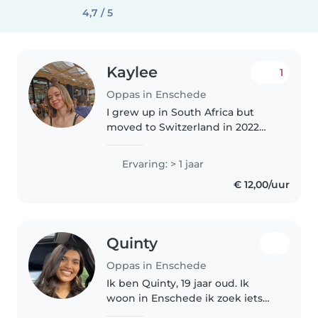
4,7 / 5
Kaylee
1
Oppas in Enschede
I grew up in South Africa but
moved to Switzerland in 2022
with my parents and my two
younger sisters. After completed
Ervaring: > 1 jaar
the International Baccalaureate, I
€ 12,00/uur
took a gap year and worked..
Quinty
Oppas in Enschede
Ik ben Quinty, 19 jaar oud. Ik
woon in Enschede ik zoek iets
leuks om extra te verdienen