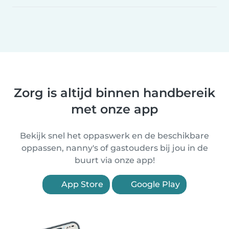
Zorg is altijd binnen handbereik
met onze app
Bekijk snel het oppaswerk en de beschikbare
oppassen, nanny's of gastouders bij jou in de
buurt via onze app!
App Store
Google Play