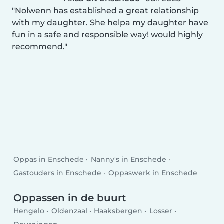
Nolwenn has established a great relationship
with my daughter. She helpa my daughter have
fun in a safe and responsible way! would highly
recommend.
Oppas in Enschede
Nanny's in Enschede
Gastouders in Enschede
Oppaswerk in Enschede
Oppassen in de buurt
Hengelo
Oldenzaal
Haaksbergen
Losser