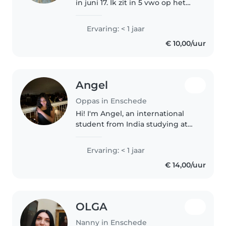
in juni 17. Ik zit in 5 vwo op het
Stedelijk Kottenpark en speel
volleybal. Daarnaast geef ik al
Ervaring: < 1 jaar
een tijd training aan kinderen
€ 10,00/uur
van ongeveer 4-15..
Angel
Oppas in Enschede
Hi! I'm Angel, an international
student from India studying at
the University of Twente who
enjoys spending time with kids
Ervaring: < 1 jaar
and making sure they feel
€ 14,00/uur
comfortable and entertained.
I've..
OLGA
Nanny in Enschede