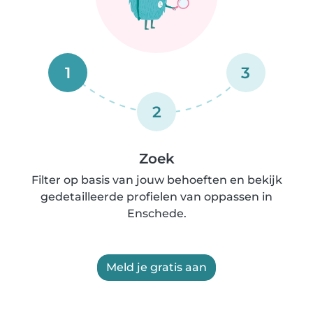
1
3
2
Zoek
Filter op basis van jouw behoeften en bekijk
gedetailleerde profielen van oppassen in
Enschede.
Meld je gratis aan