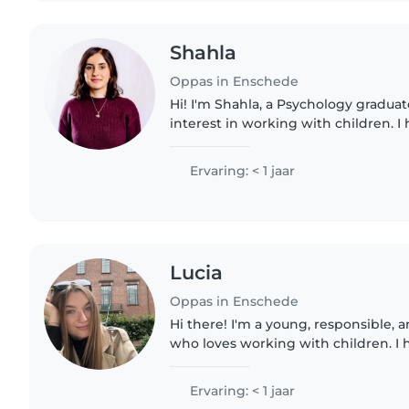
Shahla
Oppas in Enschede
Hi! I'm Shahla, a Psychology graduat
interest in working with children. I
working in a kindergarten and also 
and nephews of different..
Ervaring: < 1 jaar
Lucia
Oppas in Enschede
Hi there! I'm a young, responsible, a
who loves working with children. I 
degree in human resources, which h
communication and..
Ervaring: < 1 jaar