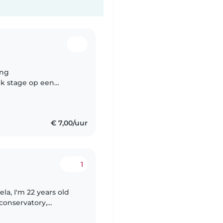
ing
ik stage op een
eb met kinderen. Ik
€ 7,00/uur
1
 conservatory,
dance. I also have a