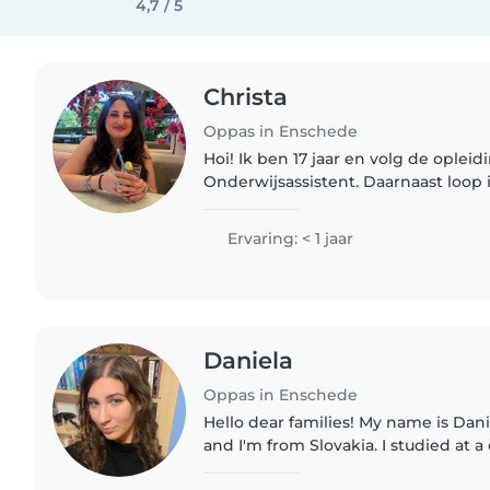
4,7 / 5
Christa
Oppas in Enschede
Hoi! Ik ben 17 jaar en volg de opleid
Onderwijsassistent. Daarnaast loop 
basisschool, waardoor ik ervaring h
ben enthousiast, verantwoordelijk..
Ervaring: < 1 jaar
Daniela
Oppas in Enschede
Hello dear families! My name is Daniela, I'm 22 years old
and I'm from Slovakia. I studied at a
focusing on theatre arts, music, and 