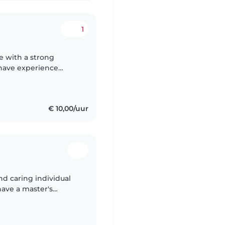
1
e with a strong
 have experience
caring for my nieces
€ 10,00/uur
nd caring individual
have a master's
as honed my skills in