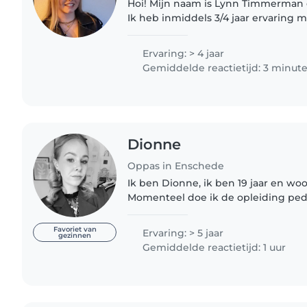
Hoi! Mijn naam is Lynn Timmerman e
Ik heb inmiddels 3/4 jaar ervaring
kinderen van vrienden van mijn oud
ervaring met verschillende..
Ervaring: > 4 jaar
Gemiddelde reactietijd: 3 minut
Dionne
Oppas in Enschede
Ik ben Dionne, ik ben 19 jaar en wo
Momenteel doe ik de opleiding pe
medewerker in Hengelo. Met kindere
wat ervaring. Ik pas regelmatig..
Favoriet van
Ervaring: > 5 jaar
gezinnen
Gemiddelde reactietijd: 1 uur