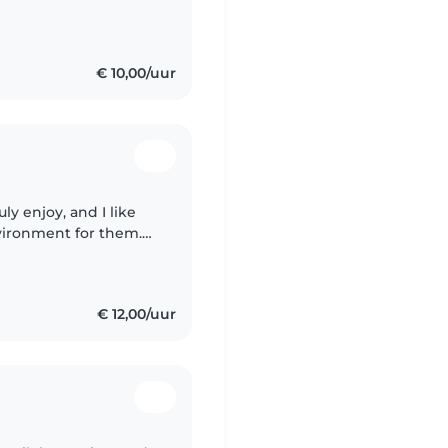
tivity and enthusiasm
€ 10,00/uur
ly enjoy, and I like
nvironment for them.
l experience as a
€ 12,00/uur