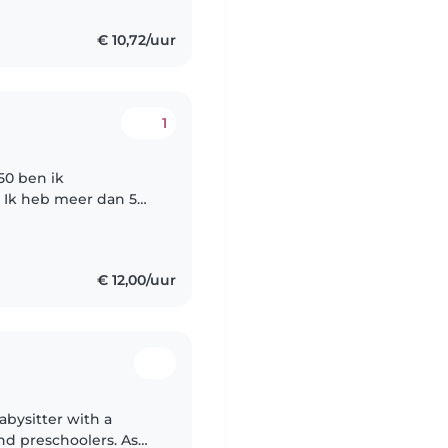
€ 10,72/uur
1
 50 ben ik
. Ik heb meer dan 5
aby's, peuters en
.
€ 12,00/uur
abysitter with a
nd preschoolers. As