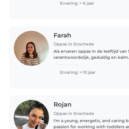
degree that..
Ervaring: > 6 jaar
Farah
Oppas in Enschede
Als ervaren oppas in de leeftijd van
verantwoordelijk, geduldig en kalm
jaar ervaring met het oppassen op b
kleuters en kan kinderen voorlezen,.
Ervaring: > 10 jaar
Rojan
Oppas in Enschede
I'm a young, energetic, and caring b
passion for working with toddlers a