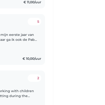
€ 11,00/uur
5
mijn eerste jaar van
deren heel leuk vind,
€ 10,00/uur
2
orking with children
itting during the
ting kids from just a