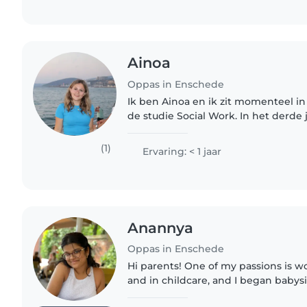
Ainoa
Oppas in Enschede
Ik ben Ainoa en ik zit momenteel in 
de studie Social Work. In het derde jaar ga ik ook de Pabo
erbij doen omdat ik werken met kin
ik haal..
(1)
Ervaring: < 1 jaar
Anannya
Oppas in Enschede
Hi parents! One of my passions is w
and in childcare, and I began babys
COVID-19 pandemic. I started babysit