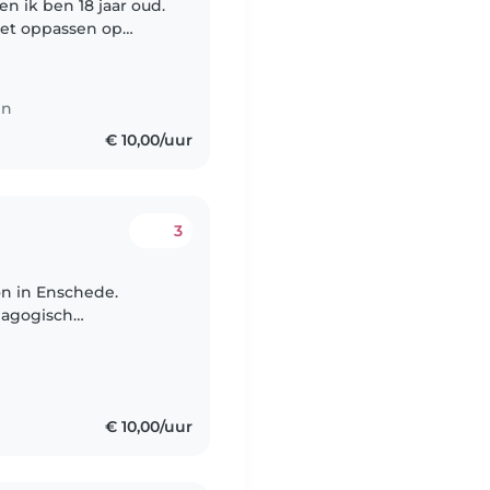
n ik ben 18 jaar oud.
 met oppassen op
ers. Hierdoor heb ik
en
€ 10,00/uur
3
on in Enschede.
dagogisch
n heb ik al redelijk
€ 10,00/uur