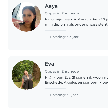
Aaya
Oppas in Enschede
Hallo mijn naam is Aaya . Ik ben 20 
mijn diploma als onderwijsassisten
een tussenjaar, dus vandaag dat ik 
beschikbaar ben :) Ik liep..
Ervaring: > 3 jaar
Eva
Oppas in Enschede
Hi :) Ik ben Eva, 21 jaar en ik woon n
Enschede. Afgelopen jaar ben ik b
Social Work op het Saxion, waar ik h
heb!..
Ervaring: > 1 jaar