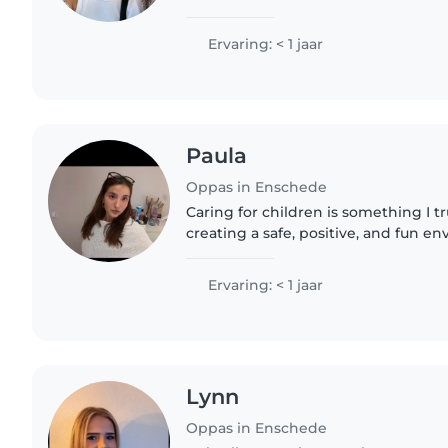
an industrial designer, I bring crea
to every task...
Ervaring: < 1 jaar
Paula
Oppas in Enschede
Caring for children is something I tru
creating a safe, positive, and fun e
Although I have limited professiona
babysitter,..
Ervaring: < 1 jaar
Lynn
Oppas in Enschede