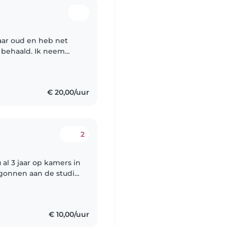
jaar oud en heb net
t behaald. Ik neem
nu wel veel
€ 20,00/uur
2
u al 3 jaar op kamers in
egonnen aan de studie
et erg naar mijn zin
€ 10,00/uur