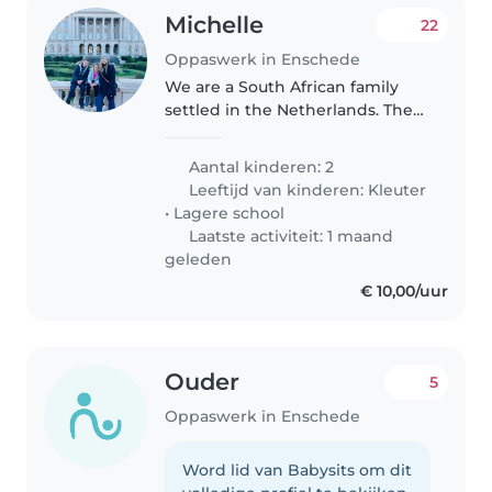
Michelle
22
Oppaswerk in Enschede
We are a South African family
settled in the Netherlands. The
children speak 3 languages and
are happy, busy, friendly and
Aantal kinderen: 2
well adjusted. We are very close-
Leeftijd van kinderen:
Kleuter
knit and loving. We would..
•
Lagere school
Laatste activiteit: 1 maand
geleden
€ 10,00/uur
Ouder
5
Oppaswerk in Enschede
Word lid van Babysits om dit