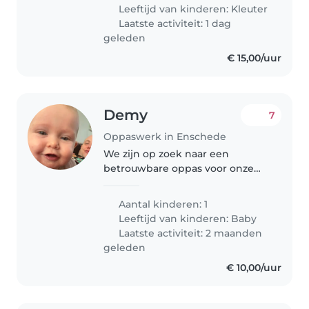
Leeftijd van kinderen:
Kleuter
Laatste activiteit: 1 dag
geleden
€ 15,00/uur
Demy
7
Oppaswerk in Enschede
We zijn op zoek naar een
betrouwbare oppas voor onze
nieuwsgierige, vriendelijke en
grappige baby. Onze baby heeft
Aantal kinderen: 1
een speelse en speelse aard, dus
Leeftijd van kinderen:
Baby
we hopen dat je ervaring hebt
Laatste activiteit: 2 maanden
met..
geleden
€ 10,00/uur