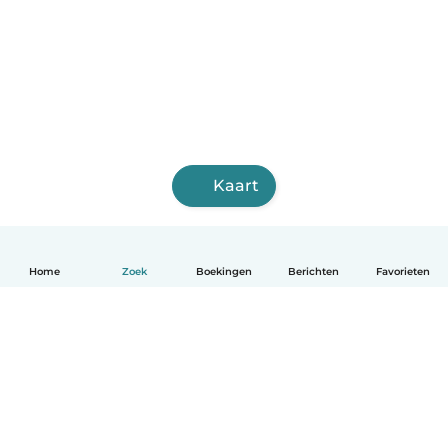
Kaart
Home
Zoek
Boekingen
Berichten
Favorieten
Nederlands
Hoe het werkt
Help
Voorwaarden & Privacy