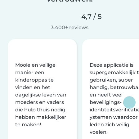
4,7 / 5
3.400+ reviews
Mooie en veilige
Deze applicatie is
manier een
supergemakkelijk 
kinderoppas te
gebruiken, super
vinden en het
handig, betrouwba
dagelijkse leven van
en heeft veel
moeders en vaders
beveiligings- en
die hulp thuis nodig
identiteitsverificati
hebben makkelijker
ystemen waardoor
te maken!
leden zich veilig
voelen.