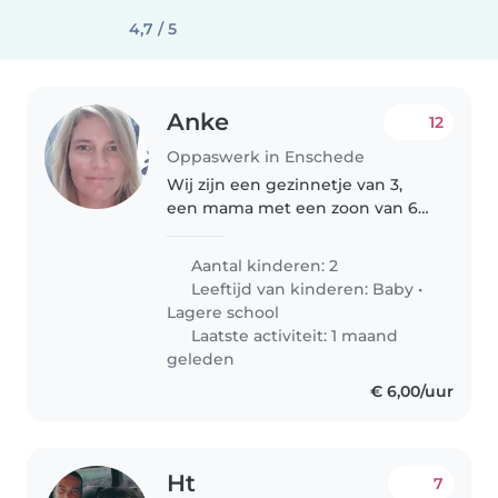
4,7 / 5
Anke
12
Oppaswerk in Enschede
Wij zijn een gezinnetje van 3,
een mama met een zoon van 6
en een dochter van 1. Beide lief,
rustig en enthousiast. Ze gaan
Aantal kinderen: 2
gemakkelijk slapen en mijn
Leeftijd van kinderen:
Baby
•
dochter ligt vaak al in bed..
Lagere school
Laatste activiteit: 1 maand
geleden
€ 6,00/uur
Ht
7