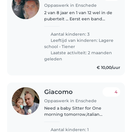
Oppaswerk in Enschede
2 van 8 jaar en 1 van 12 wel in de
puberteit ... Eerst een band
scheppen is dan ook een
vereiste de vorige liet onze
Aantal kinderen: 3
kinderen compleet het
Leeftijd van kinderen:
Lagere
huishouden opknappen dat is
school
•
Tiener
natuurlijk niet..
Laatste activiteit: 2 maanden
geleden
€ 10,00/uur
Giacomo
4
Oppaswerk in Enschede
Need a baby Sitter for One
morning tomorrow,italian
speaker .
Aantal kinderen: 1