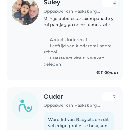
Suley
2
Oppaswerk in Haaksbergen
Mi hijo debe estar acompañado y
mi pareja y yo necesitamos salir
y compartir de vez en cuando.
Somos 3, abiertos, amables y
Aantal kinderen: 1
respetuosos
Leeftijd van kinderen:
Lagere
school
Laatste activiteit: 3 weken
geleden
€ 11,00/uur
Ouder
2
Oppaswerk in Haaksbergen
Word lid van Babysits om dit
volledige profiel te bekijken.