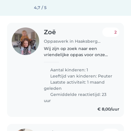
4,7 / 5
Zoë
2
Oppaswerk in Haaksbergen
Wij zijn op zoek naar een
vriendelijke oppas voor onze
dochter van 2 jaar oud. Ze is
graag buiten en vindt veel
Aantal kinderen: 1
verschillende dingen leuk om
Leeftijd van kinderen:
Peuter
mee te spelen. We hebben een
Laatste activiteit: 1 maand
hond, die..
geleden
Gemiddelde reactietijd: 23
uur
€ 8,00/uur