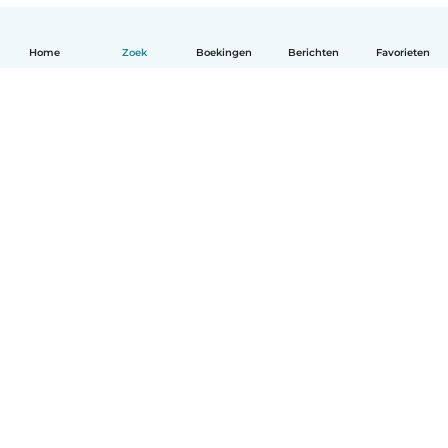
Home
Zoek
Boekingen
Berichten
Favorieten
Nederlands
Hoe het werkt
Help
Voorwaarden & Privacy
Tarieven
Bedrijfsgegevens
Babysits for Work
Community standaarden
© Babysits B.V.