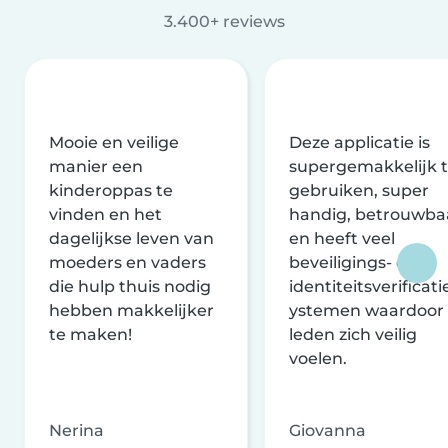
3.400+ reviews
Mooie en veilige
Deze applicatie is
manier een
supergemakkelijk 
kinderoppas te
gebruiken, super
vinden en het
handig, betrouwba
dagelijkse leven van
en heeft veel
moeders en vaders
beveiligings- en
die hulp thuis nodig
identiteitsverificati
hebben makkelijker
ystemen waardoor
te maken!
leden zich veilig
voelen.
Nerina
Giovanna