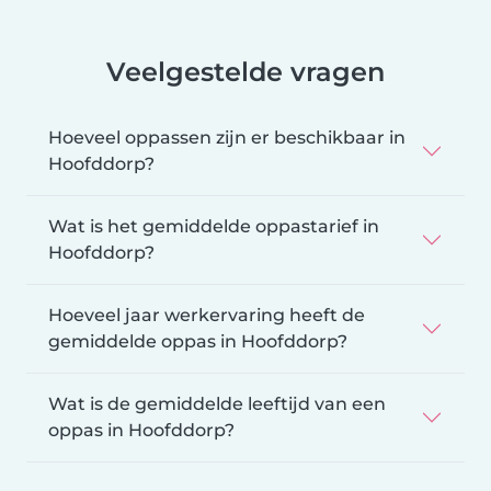
Veelgestelde vragen
Hoeveel oppassen zijn er beschikbaar in
Hoofddorp?
Wat is het gemiddelde oppastarief in
Hoofddorp?
Hoeveel jaar werkervaring heeft de
gemiddelde oppas in Hoofddorp?
Wat is de gemiddelde leeftijd van een
oppas in Hoofddorp?