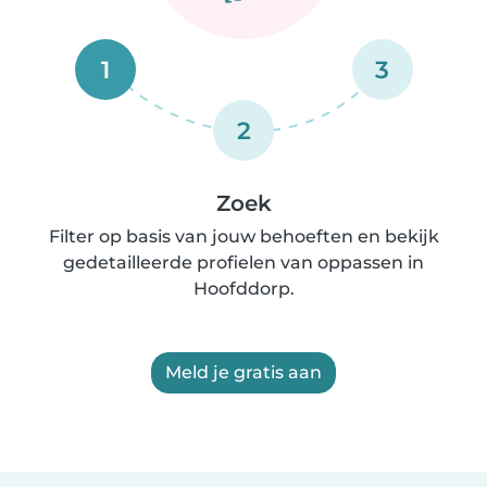
1
3
2
Zoek
Filter op basis van jouw behoeften en bekijk
gedetailleerde profielen van oppassen in
Hoofddorp.
Meld je gratis aan