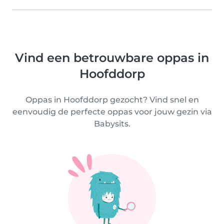
Vind een betrouwbare oppas in
Hoofddorp
Oppas in Hoofddorp gezocht? Vind snel en
eenvoudig de perfecte oppas voor jouw gezin via
Babysits.