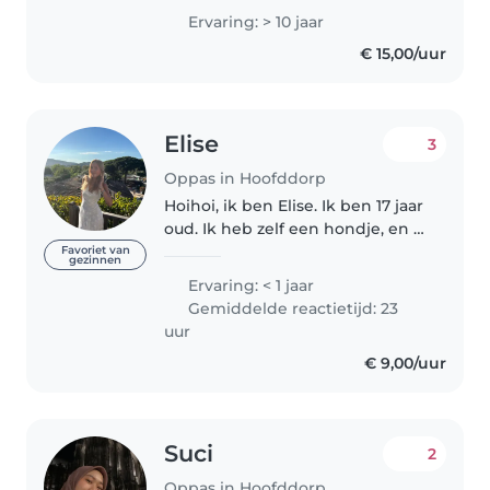
zoek naar een leuk gezin waar ik
Ervaring: > 10 jaar
met een gerust hart kan
€ 15,00/uur
oppassen! Ik heb al 10 jaar
ervaring..
Elise
3
Oppas in Hoofddorp
Hoihoi, ik ben Elise. Ik ben 17 jaar
oud. Ik heb zelf een hondje, en ik
pas vaak op mijn kleine nichtjes!
Favoriet van
gezinnen
Ik vind het heel leuk om met
Ervaring: < 1 jaar
kleine kinderen te spelen,
Gemiddelde reactietijd: 23
knutselen, of andere..
uur
€ 9,00/uur
Suci
2
Oppas in Hoofddorp