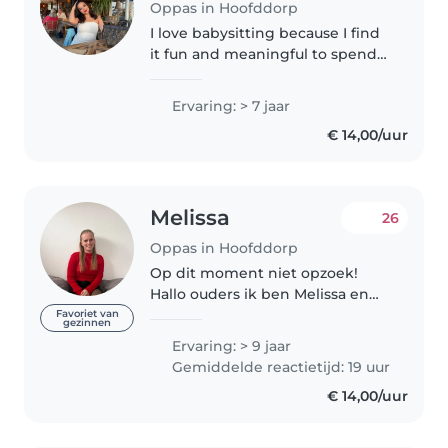
Oppas in Hoofddorp
I love babysitting because I find
it fun and meaningful to spend
time with children and
contribute to their development.
Ervaring: > 7 jaar
Every child is different, and I
€ 14,00/uur
enjoy connecting with their..
Melissa
26
Oppas in Hoofddorp
Op dit moment niet opzoek!
Hallo ouders ik ben Melissa en
ben 25 jaar. Ik heb in juli 2019
Favoriet van
gezinnen
mijn diploma behaald voor de
Ervaring: > 9 jaar
opleiding pw ( pedagogisch
Gemiddelde reactietijd: 19 uur
medewerker ) niveua 3. En
€ 14,00/uur
daarnaast..