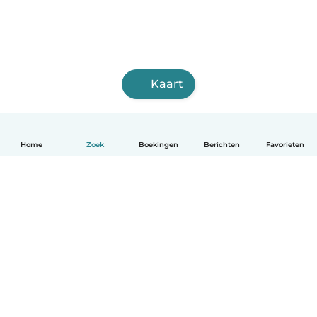
Kaart
Home
Zoek
Boekingen
Berichten
Favorieten
Nederlands
Hoe het werkt
Help
Voorwaarden & Privacy
Tarieven
Bedrijfsgegevens
Babysits for Work