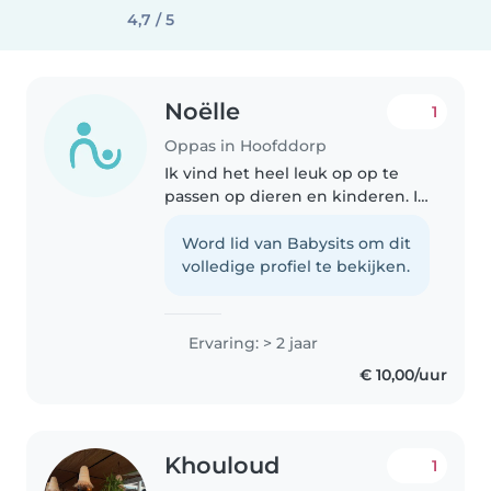
4,7 / 5
Noëlle
1
Oppas in Hoofddorp
Ik vind het heel leuk op op te
passen op dieren en kinderen. Ik
ben nu nog 15 maar word 17-11-
2026 16 jaar Ik ben
Word lid van Babysits om dit
verantwoordelijk en ik doe ook
volledige profiel te bekijken.
graag leuke dingen met
kinderen zolang..
Ervaring: > 2 jaar
€ 10,00/uur
Khouloud
1