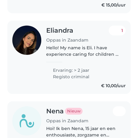
€ 15,00/uur
dependable, attentive, and
respectful,..
Eliandra
1
Oppas in Zaandam
Hello! My name is Eli. I have
experience caring for children as
a babysitter and I am currently
working as an au pair.
Ervaring: > 2 jaar
Throughout my childcare
Registo criminal
experience, I have cared for six
€ 10,00/uur
children,..
Nena
Nieuw
Oppas in Zaandam
Hoi! Ik ben Nena, 15 jaar en een
enthousiaste, zorgzame en