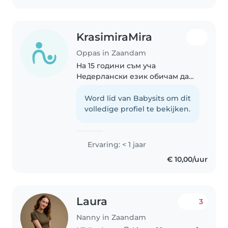
KrasimiraMira
Oppas in Zaandam
На 15 години съм уча
Недерлански език обичам да
се занимавам с деца по
принцип и мисля че ще е
Word lid van Babysits om dit
хубаво да работя така за сега.
volledige profiel te bekijken.
Говоря английски и
половината недерлански, бих
се радвала..
Ervaring: < 1 jaar
€ 10,00/uur
Laura
3
Nanny in Zaandam