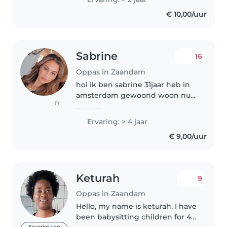
€ 10,00/uur
Sabrine
16
Oppas in Zaandam
hoi ik ben sabrine 31jaar heb in
amsterdam gewoond woon nu
(1)
op me zelf in zaandam heb
opleiding zorg en wel zijn
Ervaring: > 4 jaar
gedaan niv1 en 2 afgerond, stage
€ 9,00/uur
gelopen bij kinderdagverblijf
2jaar..
Keturah
9
Oppas in Zaandam
Hello, my name is keturah. I have
been babysitting children for 4
Favoriet van