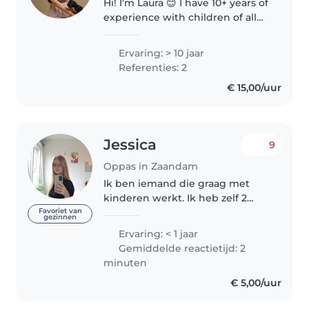
Hi! I'm Laura 😊 I have 10+ years of
experience with children of all
ages (from babies to teenagers)
and I genuinely enjoy spending
Ervaring: > 10 jaar
time with kids. 😊 I'm reliable,
Referenties: 2
caring, and will..
€ 15,00/uur
Jessica
9
Oppas in Zaandam
Ik ben iemand die graag met
kinderen werkt. Ik heb zelf 2
zusjes. Ik ben ook heel zorgzaam,
Favoriet van
gezinnen
als ik ergens mee moet helpen
Ervaring: < 1 jaar
zou ik het doen, en ik zou alles
Gemiddelde reactietijd: 2
bij uw kind doen wat moet..
minuten
€ 5,00/uur