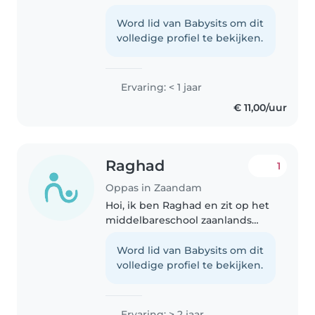
verantwoordelijke oppas. Ik heb
ervaring met het oppassen op
Word lid van Babysits om dit
mijn neefje en mijn vier nichtjes,
volledige profiel te bekijken.
waardoor ik gewend ben om..
Ervaring: < 1 jaar
€ 11,00/uur
Raghad
1
Oppas in Zaandam
Hoi, ik ben Raghad en zit op het
middelbareschool zaanlands
lyceum en doe Havo nieveau. Ik
vind het leuk om met kinderen
Word lid van Babysits om dit
om te gaan, en heb ervaring van
volledige profiel te bekijken.
mijn familie leden. Ik ben..
Ervaring: > 2 jaar