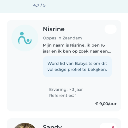
4,7 / 5
Nisrine
Oppas in Zaandam
Mijn naam is Nisrine, ik ben 16
jaar en ik ben op zoek naar een
leuke bijbaan als oppas. Ik volg
de opleiding tot gespecialiseerd
Word lid van Babysits om dit
pedagogisch medewerker,
volledige profiel te bekijken.
omdat ik het geweldig vind..
Ervaring: > 3 jaar
Referenties: 1
€ 9,00/uur
Sandy
8