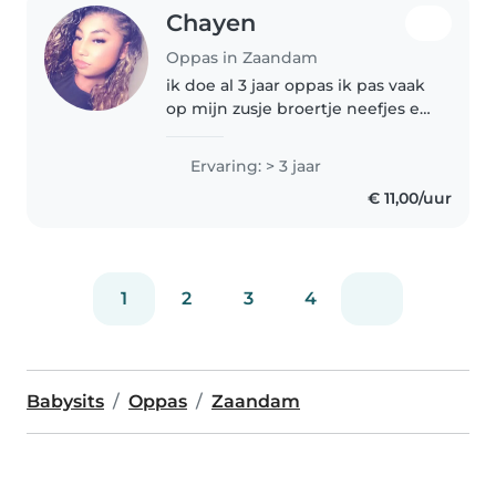
Chayen
Oppas in Zaandam
ik doe al 3 jaar oppas ik pas vaak
op mijn zusje broertje neefjes en
nichtjes ik weet van orde
houden en ben verder een hele
Ervaring: > 3 jaar
gezellige meid ik hou er van om
€ 11,00/uur
educatieve spelletjes te..
1
2
3
4
Babysits
Oppas
Zaandam