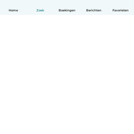
Home
Zoek
Boekingen
Berichten
Favorieten
Nederlands
Hoe het werkt
Help
Voorwaarden & Privacy
Tarieven
Bedrijfsgegevens
Babysits for Work
Community standaarden
© Babysits B.V.