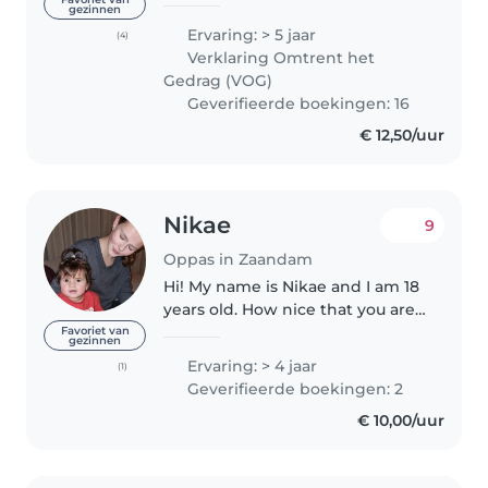
years now i love spending time
gezinnen
with children and i do my best
Ervaring: > 5 jaar
(4)
to make our time together
Verklaring Omtrent het
fun,healthy, and educational...
Gedrag (VOG)
Geverifieerde boekingen: 16
€ 12,50/uur
Nikae
9
Oppas in Zaandam
Hi! My name is Nikae and I am 18
years old. How nice that you are
looking for a babysitter! I would
Favoriet van
gezinnen
like to help you with this. I
Ervaring: > 4 jaar
(1)
already have 4 years of
Geverifieerde boekingen: 2
experience with babysitting..
€ 10,00/uur