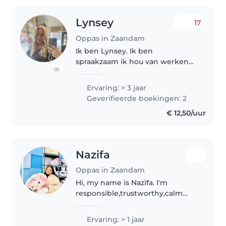
Lynsey
17
Oppas in Zaandam
Ik ben Lynsey. Ik ben
spraakzaam ik hou van werken
(2)
met kinderen zou later wat met
kinderen willen doen. Ik heb
Ervaring: > 3 jaar
mijn EHBO diploma, en ik heb
Geverifieerde boekingen: 2
mijn zorg en welzijn diploma. Ik
€ 12,50/uur
ben zelfstandig..
Nazifa
Oppas in Zaandam
Hi, my name is Nazifa. I'm
responsible,trustworthy,calm
and caring, with experience
caring for babies and toddlers.
Ervaring: > 1 jaar
Parents can rely on me to be