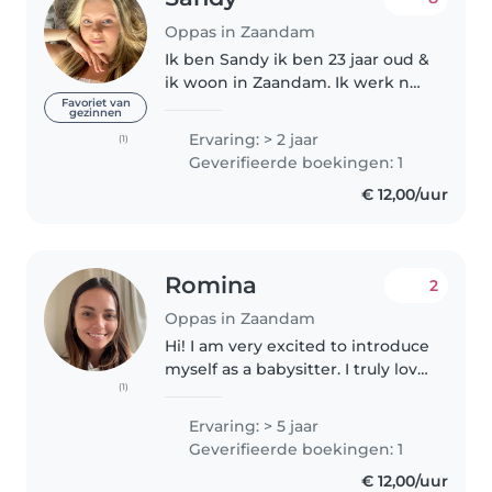
Oppas in Zaandam
Ik ben Sandy ik ben 23 jaar oud &
ik woon in Zaandam. Ik werk nu
4 jaar in de kinderopvang van 0 -
Favoriet van
gezinnen
4 jaar. Ik pas regelmatig op mijn
Ervaring: > 2 jaar
(1)
neefje van 3 Jaar & mijn nichtje
Geverifieerde boekingen: 1
van 1,5 jaar...
€ 12,00/uur
Romina
2
Oppas in Zaandam
Hi! I am very excited to introduce
myself as a babysitter. I truly love
(1)
spending time with children
and caring for them. I had the
Ervaring: > 5 jaar
experience of living with my
Geverifieerde boekingen: 1
younger siblings when..
€ 12,00/uur