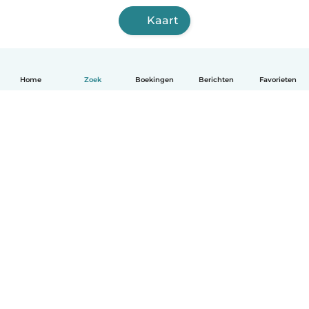
Kaart
Home
Zoek
Boekingen
Berichten
Favorieten
Nederlands
Hoe het werkt
Help
Voorwaarden & Privacy
Tarieven
Bedrijfsgegevens
Babysits for Work
Community standaarden