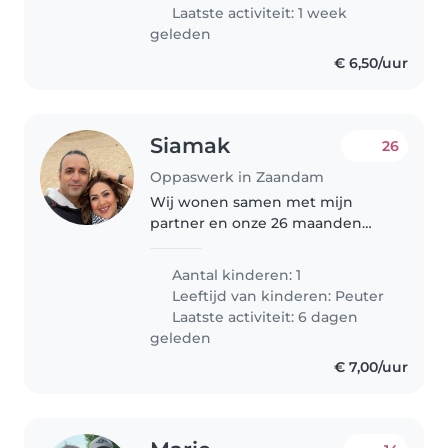
playful baby. We would love to
Laatste activiteit: 1 week
find someone..
geleden
€ 6,50/uur
Siamak
26
Oppaswerk in Zaandam
Wij wonen samen met mijn
partner en onze 26 maanden
oude zoon in Zaandam. Voor
momenten waarop we niet thuis
Aantal kinderen: 1
zijn of behoefte hebben aan rust,
Leeftijd van kinderen:
Peuter
hebben we regelmatig en voor
Laatste activiteit: 6 dagen
korte periodes..
geleden
€ 7,00/uur