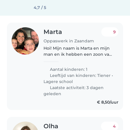
4,7 / 5
Marta
9
Oppaswerk in Zaandam
Hoi! Mijn naam is Marta en mijn
man en ik hebben een zoon van
11 jaar en een dochter van 9 jaar.
Wij zijn op zoek naar een oppas
Aantal kinderen: 1
voor afentoe savonds of overdag
Leeftijd van kinderen:
Tiener
•
en s'avonds in het..
Lagere school
Laatste activiteit: 3 dagen
geleden
€ 8,50/uur
Olha
4