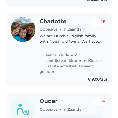
Charlotte
19
Oppaswerk in Zaandam
We are Dutch / English family
with 4 year old twins. We have
recently moved to Zaandam and
we are looking for childcare
Aantal kinderen: 2
support 1-2 afternoons per week
Leeftijd van kinderen:
Kleuter
in school time and additional..
Laatste activiteit: 1 maand
geleden
€ 9,00/uur
Ouder
4
Oppaswerk in Zaandam