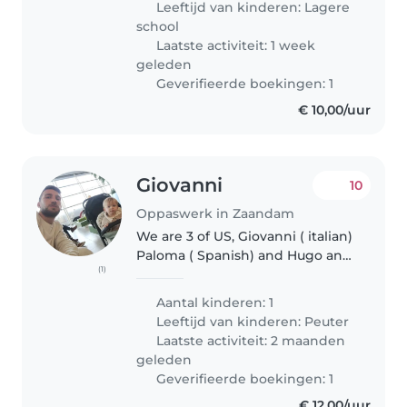
Leeftijd van kinderen:
Lagere
important it is to..
school
Laatste activiteit: 1 week
geleden
Geverifieerde boekingen: 1
€ 10,00/uur
Giovanni
10
Oppaswerk in Zaandam
We are 3 of US, Giovanni ( italian)
Paloma ( Spanish) and Hugo and
(1)
a dog ( wisky )
Aantal kinderen: 1
Leeftijd van kinderen:
Peuter
Laatste activiteit: 2 maanden
geleden
Geverifieerde boekingen: 1
€ 12,00/uur