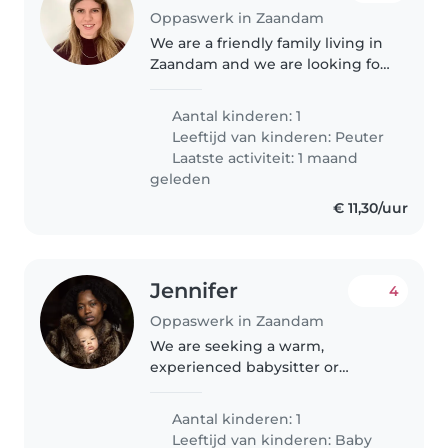
Oppaswerk in Zaandam
We are a friendly family living in
Zaandam and we are looking for
a caring and reliable
babysitter/nanny for our 2.5-year-
Aantal kinderen: 1
old daughter. She is a sweet,
Leeftijd van kinderen:
Peuter
active and curious toddler...
Laatste activiteit: 1 maand
geleden
€ 11,30/uur
Jennifer
4
Oppaswerk in Zaandam
We are seeking a warm,
experienced babysitter or
childminder to care for our 6
month old daughter in our
Aantal kinderen: 1
home. She is a very friendly and
Leeftijd van kinderen:
Baby