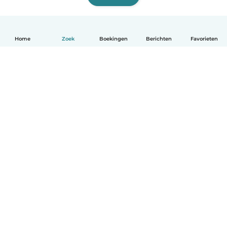
Home
Zoek
Boekingen
Berichten
Favorieten
Nederlands
Hoe het werkt
Help
Voorwaarden & Privacy
Tarieven
Bedrijfsgegevens
Babysits for Work
Community standaarden
© Babysits B.V.