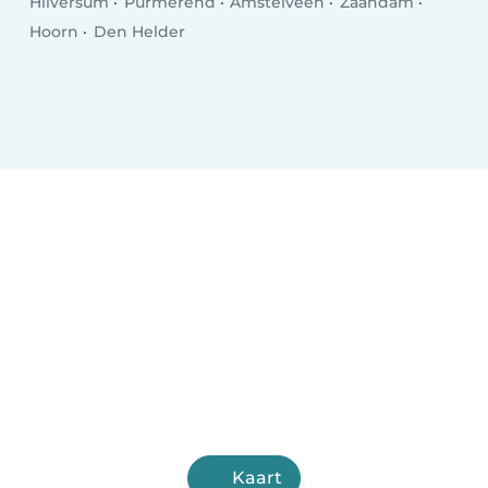
Hilversum
Purmerend
Amstelveen
Zaandam
Hoorn
Den Helder
Kaart