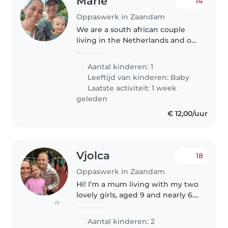
Marie
14
Oppaswerk in Zaandam
We are a south african couple
living in the Netherlands and our
daughter is almost 1 yr old. She
goes to Dutch daycare twice
Aantal kinderen: 1
weekly and we look after her the
Leeftijd van kinderen:
Baby
rest of the time. She..
Laatste activiteit: 1 week
geleden
€ 12,00/uur
Vjolca
18
Oppaswerk in Zaandam
Hi! I’m a mum living with my two
lovely girls, aged 9 and nearly 6.
(1)
We’re a happy, busy household
full of laughter, creativity, and
Aantal kinderen: 2
kindness. Because I know how