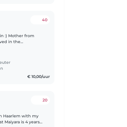
40
r from
ved in the
euter
en
€ 10,00/uur
20
e in Haarlem with my
 Maiyara is 4 years