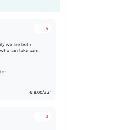
4
ily we are both
who can take care
ot home take care my
ter
€ 8,00/uur
3