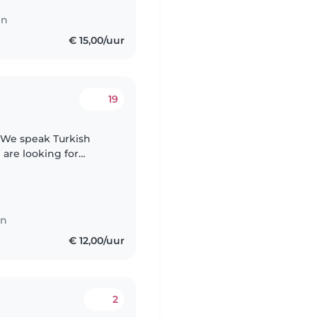
en
€ 15,00/uur
19
 We speak Turkish
are looking for
ter (age 4). She just
en
€ 12,00/uur
2