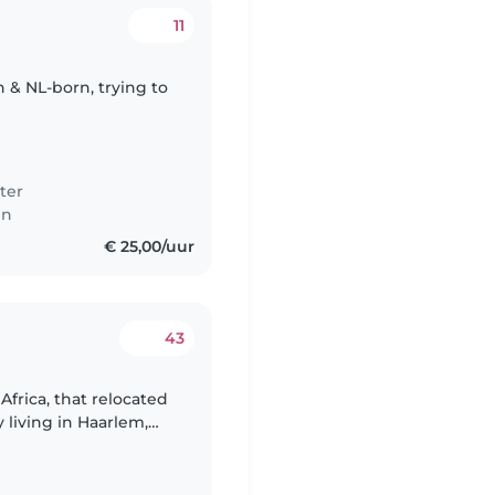
11
h & NL-born, trying to
ter
en
€ 25,00/uur
43
Africa, that relocated
 living in Haarlem,
n Tuesdays and