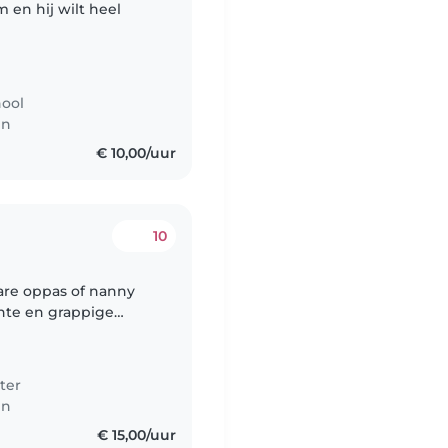
m en hij wilt heel
hool
en
€ 10,00/uur
10
are oppas of nanny
ente en grappige
e. Onze kinderen zijn
ter
en
€ 15,00/uur