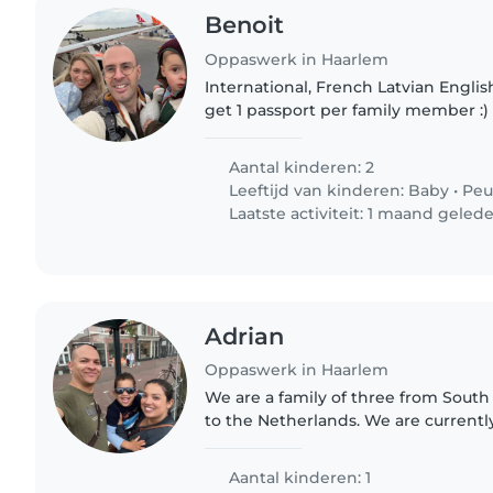
Benoit
Oppaswerk in Haarlem
International, French Latvian Englis
get 1 passport per family member :)
Aantal kinderen: 2
Leeftijd van kinderen:
Baby
•
Peu
Laatste activiteit: 1 maand geled
Adrian
Oppaswerk in Haarlem
We are a family of three from South 
to the Netherlands. We are currently
and require aftercare for our son o
Thursdays (14:30..
Aantal kinderen: 1