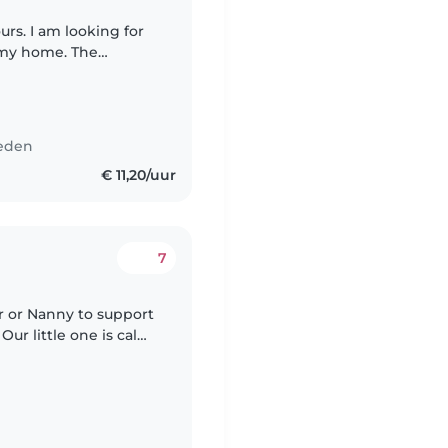
urs. I am looking for
t my home. The
child, but I would
leden
€ 11,20/uur
7
er or Nanny to support
ur little one is calm
 can keep up with
n