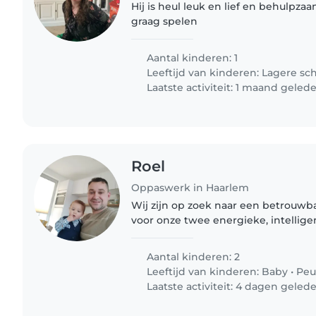
Hij is heul leuk en lief en behulpzaa
graag spelen
Aantal kinderen: 1
Leeftijd van kinderen:
Lagere sc
Laatste activiteit: 1 maand geled
Roel
Oppaswerk in Haarlem
Wij zijn op zoek naar een betrouwb
voor onze twee energieke, intellig
kinderen, een baby en een peutertj
erg actief en graag..
Aantal kinderen: 2
Leeftijd van kinderen:
Baby
•
Peu
Laatste activiteit: 4 dagen geled