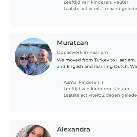
Leeftijd van kinderen:
Peuter
Laatste activiteit: 1 maand geled
Muratcan
Oppaswerk in Haarlem
We moved from Turkey to Haarlem.
and English and learning Dutch. We 
someoje to come play with our daugh
started learning Dutch..
Aantal kinderen: 1
Leeftijd van kinderen:
Kleuter
Laatste activiteit: 2 dagen geled
Alexandra