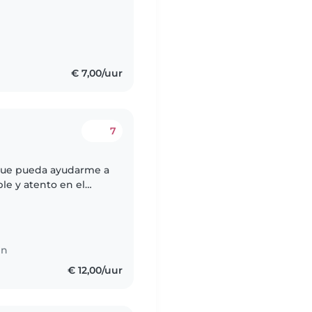
d practise with her a
€ 7,00/uur
7
que pueda ayudarme a
le y atento en el
iente de sus
en
€ 12,00/uur