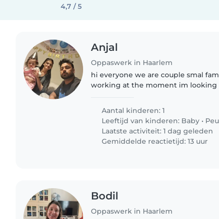
4,7 / 5
Anjal
Oppaswerk in Haarlem
hi everyone we are couple smal fam
working at the moment im looking 
my stay in my home when we are n
baby in our house ..as soon..
Aantal kinderen: 1
Leeftijd van kinderen:
Baby
•
Peu
Laatste activiteit: 1 dag geleden
Gemiddelde reactietijd: 13 uur
Bodil
Oppaswerk in Haarlem