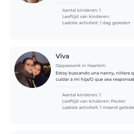
old, we need a babysitter to read an
basic dutch..
Aantal kinderen: 1
Leeftijd van kinderen:
Laatste activiteit: 1 dag geleden
Viva
Oppaswerk in Haarlem
Estoy buscando una nanny, niñera 
cuidar a mi hija/O que sea responsab
cuidado de mi hijo que esté al pend
necesidades y que sobre..
Aantal kinderen: 1
Leeftijd van kinderen:
Peuter
Laatste activiteit: 1 maand geled