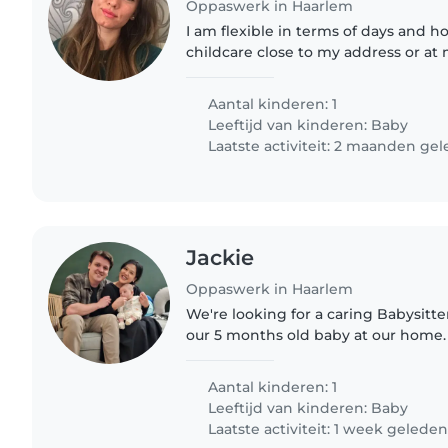
Oppaswerk in Haarlem
I am flexible in terms of days and ho
childcare close to my address or a
gastouder can speak Dutch with my 
need them to speak..
Aantal kinderen: 1
Leeftijd van kinderen:
Baby
Laatste activiteit: 2 maanden ge
Jackie
Oppaswerk in Haarlem
We're looking for a caring Babysitt
our 5 months old baby at our home. O
but full of energy, so someone who
their curiosity..
Aantal kinderen: 1
Leeftijd van kinderen:
Baby
Laatste activiteit: 1 week gelede