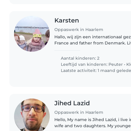
Karsten
Oppaswerk in Haarlem
Hallo, wij zijn een internationaal gezin :) Mothe
France and father from Denmark. Li
Netherlands for 2 years. We speak basic Dutch and our
two kids who are almost..
Aantal kinderen: 2
Leeftijd van kinderen:
Peuter
•
Kl
Laatste activiteit: 1 maand geled
Jihed Lazid
Oppaswerk in Haarlem
Hello, My name is Jihed Lazid, i liv
wife and two daughters. My youngest