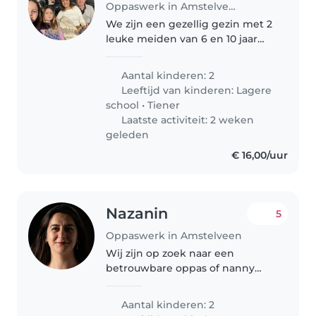
Oppaswerk in Amstelveen
We zijn een gezellig gezin met 2
leuke meiden van 6 en 10 jaar
die dol zijn op knutselen en
andere meiden dingen. Lijkt het
Aantal kinderen: 2
je leuk om af en toe op te passen
Leeftijd van kinderen:
Lagere
in het weekend en woon..
school
•
Tiener
Laatste activiteit: 2 weken
geleden
€ 16,00/uur
Nazanin
5
Oppaswerk in Amstelveen
Wij zijn op zoek naar een
betrouwbare oppas of nanny
voor onze twee kinderen, een
basisschoolleerling en een
Aantal kinderen: 2
tiener. Onze kinderen zijn