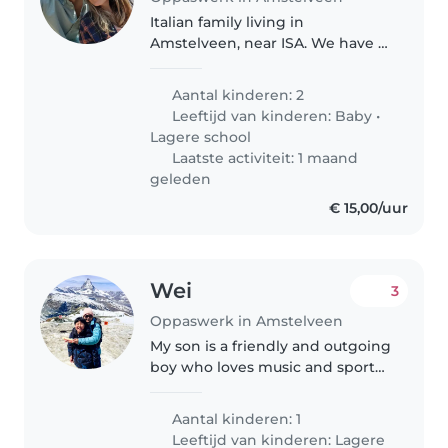
Italian family living in
Amstelveen, near ISA. We have 2
girls, one is 6 y.o while the other
was born in march 25. We are
Aantal kinderen: 2
looking for a nanny every
Leeftijd van kinderen:
Baby
•
afternoon in our house, We
Lagere school
would..
Laatste activiteit: 1 maand
geleden
€ 15,00/uur
Wei
3
Oppaswerk in Amstelveen
My son is a friendly and outgoing
boy who loves music and sports.
He will be starting the Dutch
language school in August
Aantal kinderen: 1
before transferring to a local
Leeftijd van kinderen:
Lagere