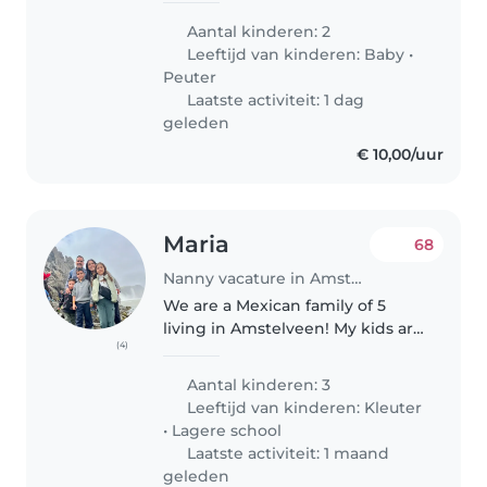
kinderen, een baby en een
Aantal kinderen: 2
peuter, kan verzorgen. We
Leeftijd van kinderen:
Baby
•
zoeken iemand die comfortabel
Peuter
is met koken en..
Laatste activiteit: 1 dag
geleden
€ 10,00/uur
Maria
68
Nanny vacature in Amstelveen
We are a Mexican family of 5
living in Amstelveen! My kids are
(4)
11, 9 and 6 years old, they are
respectful and easy going
Aantal kinderen: 3
persons… We are looking for
Leeftijd van kinderen:
Kleuter
someone who can take care of
•
Lagere school
them..
Laatste activiteit: 1 maand
geleden