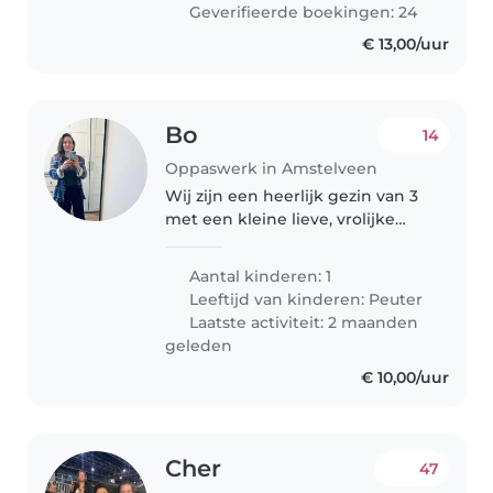
Geverifieerde boekingen: 24
€ 13,00/uur
Bo
14
Oppaswerk in Amstelveen
Wij zijn een heerlijk gezin van 3
met een kleine lieve, vrolijke
peuter. Het kan even duren voor
ze zich op haar gemak voelt bij
Aantal kinderen: 1
een oppasser, dus zoeken een
Leeftijd van kinderen:
Peuter
lieve dame die een vast..
Laatste activiteit: 2 maanden
geleden
€ 10,00/uur
Cher
47