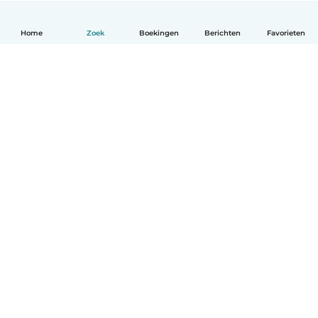
Home
Zoek
Boekingen
Berichten
Favorieten
Nederlands
Hoe het werkt
Help
Voorwaarden & Privacy
Tarieven
Bedrijfsgegevens
Babysits for Work
Community standaarden
© Babysits B.V.