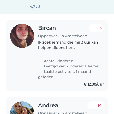
4,7 / 5
Bircan
3
Oppaswerk in Amstelveen
Ik zoek iemand die mij 3 uur kan
helpen tijdens het
verjaardagsfeestje van mijn zoon
bij Monkey Town.
Aantal kinderen: 1
Leeftijd van kinderen:
Kleuter
Laatste activiteit: 1 maand
geleden
€ 12,00/uur
Andrea
14
Oppaswerk in Amstelveen