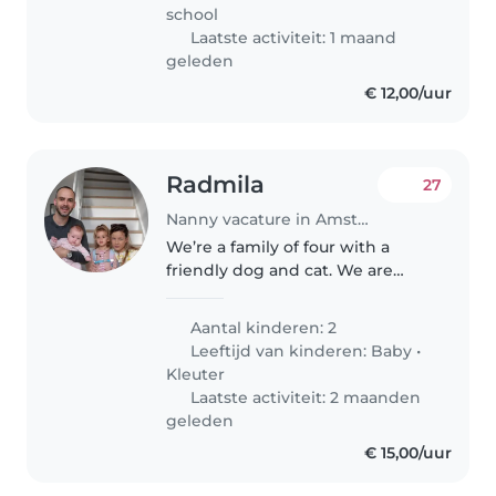
Dutch school. Therefore, we..
school
Laatste activiteit: 1 maand
geleden
€ 12,00/uur
Radmila
27
Nanny vacature in Amstelveen
We’re a family of four with a
friendly dog and cat. We are
looking for a kind, reliable and
energetic nanny to join our
Aantal kinderen: 2
home to help caring for our baby
Leeftijd van kinderen:
Baby
•
girl Talia (5 months), assist..
Kleuter
Laatste activiteit: 2 maanden
geleden
€ 15,00/uur