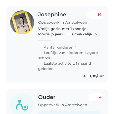
Josephine
14
Oppaswerk in Amstelveen
Vrolijk gezin met 1 zoontje,
Morris (5 jaar). Hij is makkelijk in
de omgang, maar wel heel
actief, dus stilzitten is er niet
Aantal kinderen: 1
echt bij. Hij kletst ook de oren
Leeftijd van kinderen:
Lagere
van je hoofd, heel gezellig...
school
Laatste activiteit: 1 maand
geleden
€ 10,00/uur
Ouder
4
Oppaswerk in Amstelveen