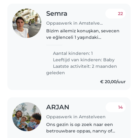
Semra
22
Oppaswerk in Amstelveen
Bizim ailemiz konuşkan, sevecen
ve eğlenceli 1 yaşındaki
bebeğimize güvenilir bir bebek
bakıcısı arıyor. Hollandaca ve
Aantal kinderen: 1
İngilizce konuşabilen,
Leeftijd van kinderen:
Baby
bebeğimize zaman ve ilgi
Laatste activiteit: 2 maanden
ayırabilecek..
geleden
€ 20,00/uur
ARJAN
14
Oppaswerk in Amstelveen
Ons gezin is op zoek naar een
betrouwbare oppas, nanny of
andere ouder die onze 2