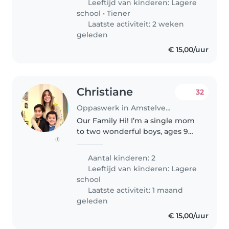
Leeftijd van kinderen:
Lagere
vriendelijk, rustig en slim. We
school
•
Tiener
hopen iemand..
Laatste activiteit: 2 weken
geleden
€ 15,00/uur
Christiane
32
Oppaswerk in Amstelveen
Our Family Hi! I’m a single mom
to two wonderful boys, ages 9
(1)
and 5. My oldest is an incredible,
high-functioning autistic child
Aantal kinderen: 2
with a deep curiosity for the
Leeftijd van kinderen:
Lagere
world, while my youngest..
school
Laatste activiteit: 1 maand
geleden
€ 15,00/uur