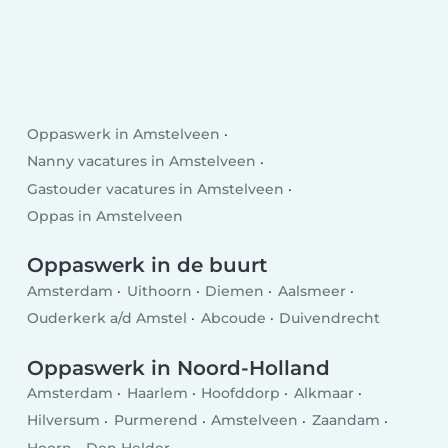
Oppaswerk in Amstelveen
Nanny vacatures in Amstelveen
Gastouder vacatures in Amstelveen
Oppas in Amstelveen
Oppaswerk in de buurt
Amsterdam
Uithoorn
Diemen
Aalsmeer
Ouderkerk a/d Amstel
Abcoude
Duivendrecht
Oppaswerk in Noord-Holland
Amsterdam
Haarlem
Hoofddorp
Alkmaar
Hilversum
Purmerend
Amstelveen
Zaandam
Hoorn
Den Helder