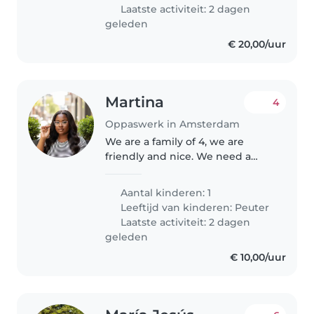
outings, helping..
Laatste activiteit: 2 dagen
geleden
€ 20,00/uur
Martina
4
Oppaswerk in Amsterdam
We are a family of 4, we are
friendly and nice. We need a
babysitter to care for our child
from 6am and take him to
Aantal kinderen: 1
school at 7:30am about 5mins
Leeftijd van kinderen:
Peuter
walk from home since we have
Laatste activiteit: 2 dagen
to be..
geleden
€ 10,00/uur