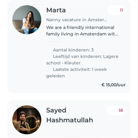
Marta
11
Nanny vacature in Amsterdam
We are a friendly international
family living in Amsterdam with
three wonderful children: Uma
(9), Guy (7) and Gus (2.5). We are
Aantal kinderen: 3
looking for a caring, reliable and
Leeftijd van kinderen:
Lagere
energetic babysitter..
school
•
Kleuter
Laatste activiteit: 1 week
geleden
€ 15,00/uur
Sayed
18
Hashmatullah