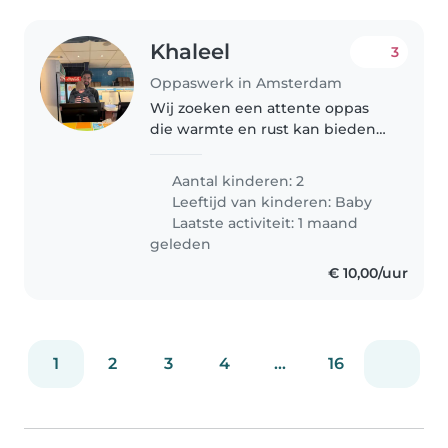
Khaleel
3
Oppaswerk in Amsterdam
Wij zoeken een attente oppas
die warmte en rust kan bieden
aan onze twee liefdevolle baby's.
Je bent comfortabel met koken
Aantal kinderen: 2
en huishoudelijke taken, en kunt
Leeftijd van kinderen:
Baby
het goed vinden met onze..
Laatste activiteit: 1 maand
geleden
€ 10,00/uur
1
2
3
4
...
16