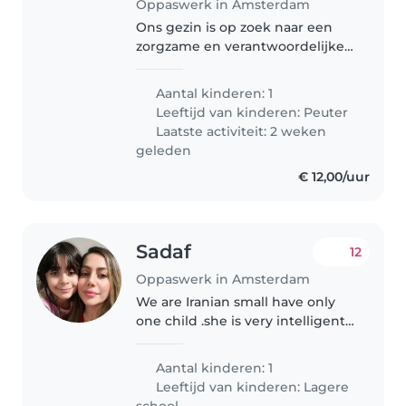
Oppaswerk in Amsterdam
Ons gezin is op zoek naar een
zorgzame en verantwoordelijke
oppas of nanny die bij ons thuis
voor onze creatieve en
Aantal kinderen: 1
energieke peuter kan zorgen.
Leeftijd van kinderen:
Peuter
We zoeken iemand die het niet
Laatste activiteit: 2 weken
erg vindt..
geleden
€ 12,00/uur
Sadaf
12
Oppaswerk in Amsterdam
We are Iranian small have only
one child .she is very intelligent
and she loves are friendly 🙃
Aantal kinderen: 1
Leeftijd van kinderen:
Lagere