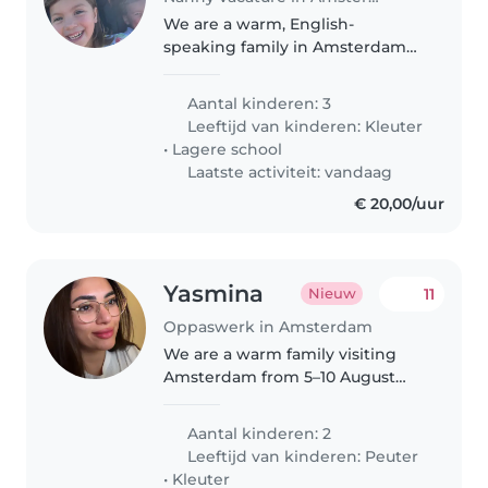
We are a warm, English-
speaking family in Amsterdam
with three children aged 4, 6
and 8. We're looking for a kind,
Aantal kinderen: 3
reliable and proactive family
Leeftijd van kinderen:
Kleuter
assistant to become a valued
•
Lagere school
part of..
Laatste activiteit: vandaag
€ 20,00/uur
Yasmina
11
Nieuw
Oppaswerk in Amsterdam
We are a warm family visiting
Amsterdam from 5–10 August
with our two children, aged 1
and 6. We're looking for a kind,
Aantal kinderen: 2
experienced babysitter to
Leeftijd van kinderen:
Peuter
accompany us on daytime
•
Kleuter