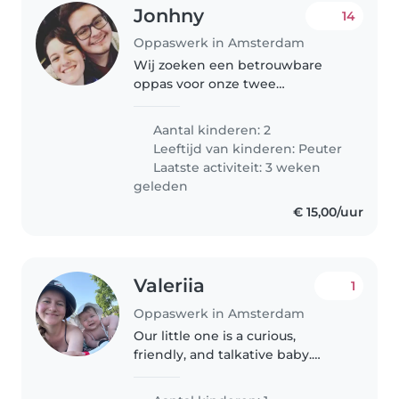
Jonhny
14
Oppaswerk in Amsterdam
Wij zoeken een betrouwbare
oppas voor onze twee
energieke, creatievelingen. Onze
kleintjes zijn rustig van aard en
Aantal kinderen: 2
willen graag spelen en
Leeftijd van kinderen:
Peuter
knutselen. Thuis met ze zijn is
Laatste activiteit: 3 weken
altijd gezellig!
geleden
€ 15,00/uur
Valeriia
1
Oppaswerk in Amsterdam
Our little one is a curious,
friendly, and talkative baby.
We're seeking a trustworthy
Babysitter or Nanny to look after