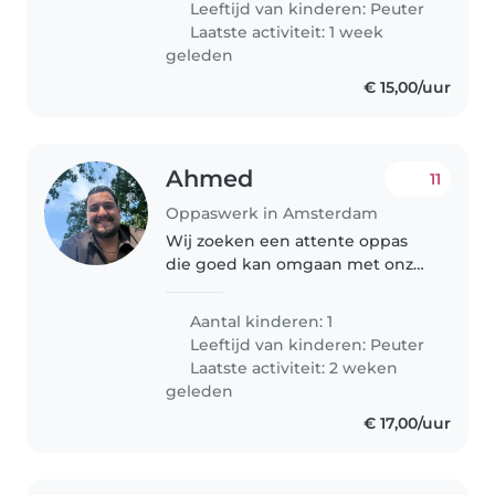
Leeftijd van kinderen:
Peuter
always loved being around..
Laatste activiteit: 1 week
geleden
€ 15,00/uur
Ahmed
11
Oppaswerk in Amsterdam
Wij zoeken een attente oppas
die goed kan omgaan met onze
energieke, sportieve en
vriendelijke dreumes. Er is een
Aantal kinderen: 1
hond in huis, dus wat ervaring
Leeftijd van kinderen:
Peuter
met huisdieren is een pré. Graag
Laatste activiteit: 2 weken
iemand..
geleden
€ 17,00/uur