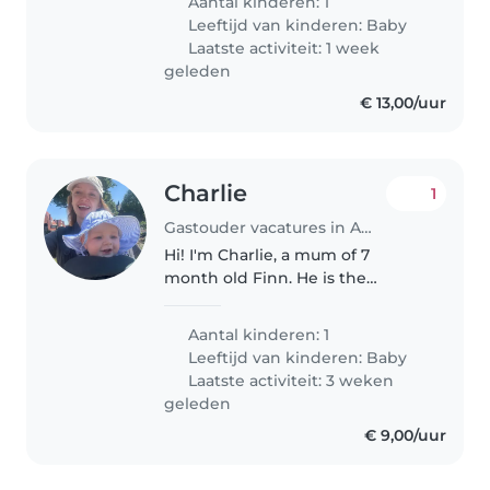
Aantal kinderen: 1
them in our home. Russian
Leeftijd van kinderen:
Baby
speaking would be a plus!
Laatste activiteit: 1 week
geleden
€ 13,00/uur
Charlie
1
Gastouder vacatures in Amsterdam
Hi! I'm Charlie, a mum of 7
month old Finn. He is the
sweetest funniest little baby.
We'd love to find more personal
Aantal kinderen: 1
care for him instead of a nursery.
Leeftijd van kinderen:
Baby
Ideally this would be in a
Laatste activiteit: 3 weken
Gasthouder..
geleden
€ 9,00/uur