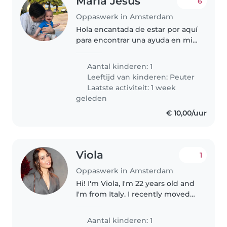
María Jesús
6
Oppaswerk in Amsterdam
Hola encantada de estar por aquí
para encontrar una ayuda en mi
día a día
Aantal kinderen: 1
Leeftijd van kinderen:
Peuter
Laatste activiteit: 1 week
geleden
€ 10,00/uur
Viola
1
Oppaswerk in Amsterdam
Hi! I'm Viola, I'm 22 years old and
I'm from Italy. I recently moved
back to Amsterdam and I'm
looking for a lovely family to
Aantal kinderen: 1
support as a babysitter. I've