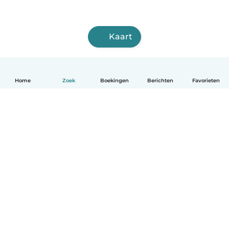
Kaart
Home
Zoek
Boekingen
Berichten
Favorieten
Nederlands
Hoe het werkt
Help
Voorwaarden & Privacy
Tarieven
Bedrijfsgegevens
Babysits for Work
Community standaarden