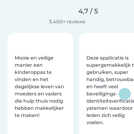
4,7 / 5
3.400+ reviews
Mooie en veilige
Deze applicatie is
manier een
supergemakkelijk 
kinderoppas te
gebruiken, super
vinden en het
handig, betrouwba
dagelijkse leven van
en heeft veel
moeders en vaders
beveiligings- en
die hulp thuis nodig
identiteitsverificati
hebben makkelijker
ystemen waardoor
te maken!
leden zich veilig
voelen.