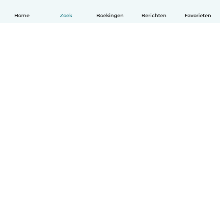
Home
Zoek
Boekingen
Berichten
Favorieten
Nederlands
Hoe het werkt
Help
Voorwaarden & Privacy
Tarieven
Bedrijfsgegevens
Babysits for Work
Community standaarden
© Babysits B.V.