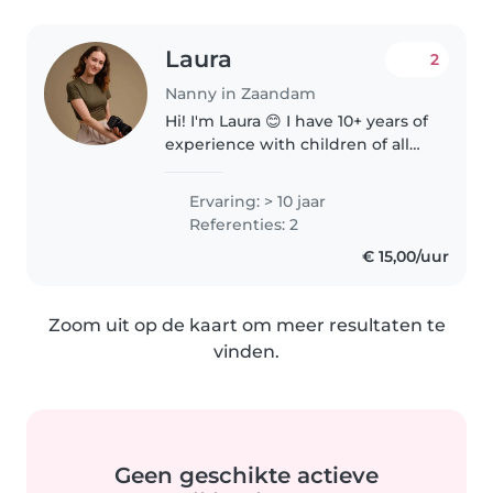
Laura
2
Nanny in Zaandam
Hi! I'm Laura 😊 I have 10+ years of
experience with children of all
ages (from babies to teenagers)
and I genuinely enjoy spending
Ervaring: > 10 jaar
time with kids. 😊 I'm reliable,
Referenties: 2
caring, and will..
€ 15,00/uur
Zoom uit op de kaart om meer resultaten te
vinden.
Geen geschikte actieve