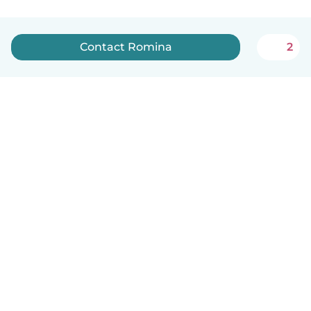
Contact Romina
2
Nederlands
Hoe het werkt
Help
Voorwaarden & Privacy
Tarieven
Bedrijfsgegevens
Babysits for Work
Community standaarden