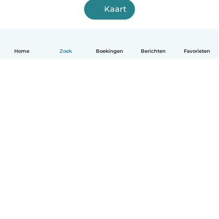
Kaart
Home
Zoek
Boekingen
Berichten
Favorieten
Nederlands
Hoe het werkt
Help
Voorwaarden & Privacy
Tarieven
Bedrijfsgegevens
Babysits for Work
Community standaarden