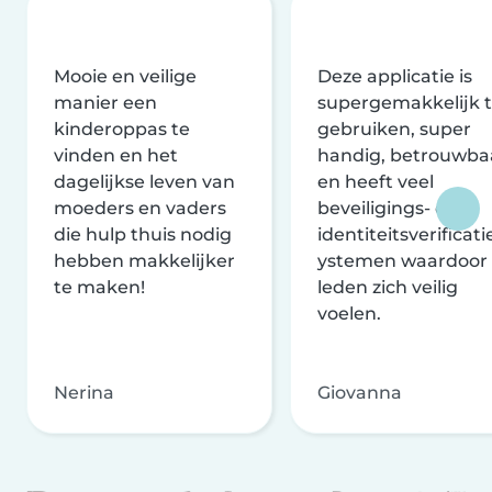
Mooie en veilige
Deze applicatie is
manier een
supergemakkelijk 
kinderoppas te
gebruiken, super
vinden en het
handig, betrouwba
dagelijkse leven van
en heeft veel
moeders en vaders
beveiligings- en
die hulp thuis nodig
identiteitsverificati
hebben makkelijker
ystemen waardoor
te maken!
leden zich veilig
voelen.
Nerina
Giovanna