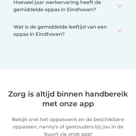
Hoeveel jaar werkervaring heeft de
gemiddelde oppas in Eindhoven?
Wat is de gemiddelde leeftijd van een
oppas in Eindhoven?
Zorg is altijd binnen handbereik
met onze app
Bekijk snel het oppaswerk en de beschikbare
oppassen, nanny's of gastouders bij jou in de
buurt via onze app!