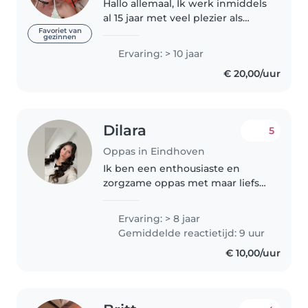
Hallo allemaal, Ik werk inmiddels
al 15 jaar met veel plezier als
oppas en heb ervaring met
Favoriet van
gezinnen
kinderen van baby's tot en met
Ervaring: > 10 jaar
14 jaar. Ik vind het heerlijk om
€ 20,00/uur
leuke dingen met de kinderen..
Dilara
5
Oppas in Eindhoven
Ik ben een enthousiaste en
zorgzame oppas met maar liefst
8 jaar ervaring in de opvang van
baby's, peuters, kleuters en
Ervaring: > 8 jaar
schoolkinderen. Ik spreek naast
Gemiddelde reactietijd: 9 uur
Nederlands ook Engels en
€ 10,00/uur
Turks,..