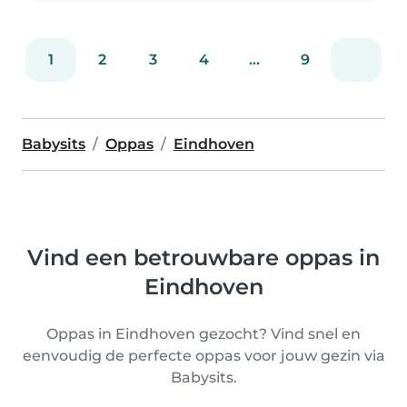
1
2
3
4
...
9
Babysits
Oppas
Eindhoven
Vind een betrouwbare oppas in
Eindhoven
Oppas in Eindhoven gezocht? Vind snel en
eenvoudig de perfecte oppas voor jouw gezin via
Babysits.