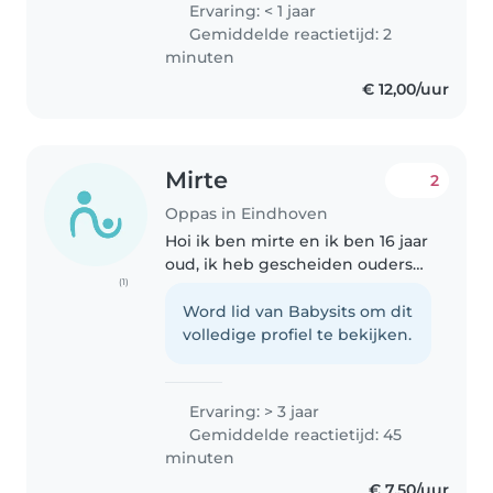
Ervaring: < 1 jaar
with kids who have special
Gemiddelde reactietijd: 2
needs yet but I am patient and I
minuten
have a..
€ 12,00/uur
Mirte
2
Oppas in Eindhoven
Hoi ik ben mirte en ik ben 16 jaar
oud, ik heb gescheiden ouders
(1)
en kom uit geldrop en woensel.
Ik hou van kinderen, ben erg
Word lid van Babysits om dit
energierijk, oprecht en
volledige profiel te bekijken.
enthousiast. Ik heb al 3 jaar
werk..
Ervaring: > 3 jaar
Gemiddelde reactietijd: 45
minuten
€ 7,50/uur