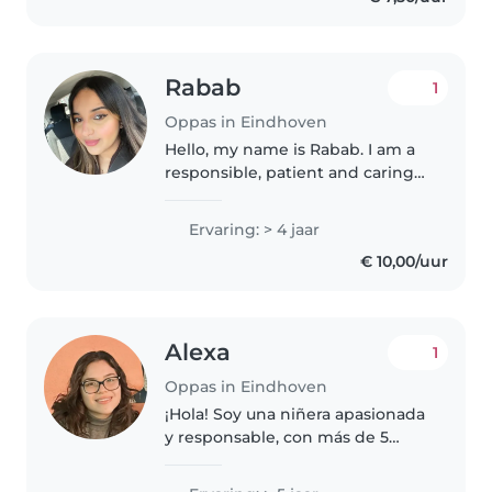
Rabab
1
Oppas in Eindhoven
Hello, my name is Rabab. I am a
responsible, patient and caring
person. I am married to a Dutch
citizen and I recently moved to
Ervaring: > 4 jaar
the Netherlands a few months
€ 10,00/uur
ago. I am currently adapting..
Alexa
1
Oppas in Eindhoven
¡Hola! Soy una niñera apasionada
y responsable, con más de 5
años de experiencia con niños
de todas las edades. Soy