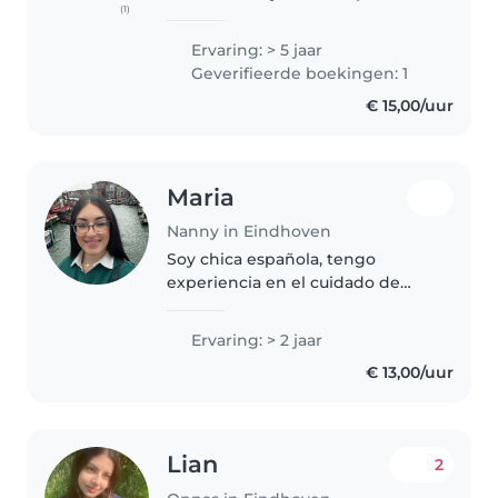
(1)
working with children ranging
from newborns to 12 years old.
Ervaring: > 5 jaar
Growing up, my mother ran a
Geverifieerde boekingen: 1
daycare center and a cram..
€ 15,00/uur
Maria
Nanny in Eindhoven
Soy chica española, tengo
experiencia en el cuidado de
niños, me encanta cuidarlos y ser
más que una cuidadora, una gran
Ervaring: > 2 jaar
amiga. Me gusta salir a pasear,
€ 13,00/uur
ayudarle con los estudios,..
Lian
2