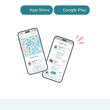
App Store
Google Play