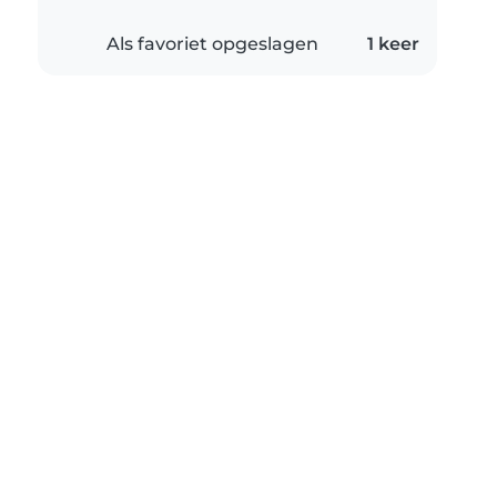
Als favoriet opgeslagen
1 keer