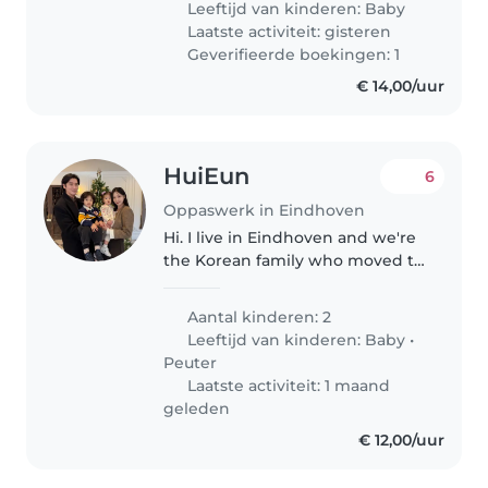
Leeftijd van kinderen:
Baby
chores around the house...
Laatste activiteit: gisteren
Geverifieerde boekingen: 1
€ 14,00/uur
HuiEun
6
Oppaswerk in Eindhoven
Hi. I live in Eindhoven and we're
the Korean family who moved to
Netherlands 5 months ago.
We're currently looking for
Aantal kinderen: 2
someone who can nicely and
Leeftijd van kinderen:
Baby
•
kindly help our children while
Peuter
we're..
Laatste activiteit: 1 maand
geleden
€ 12,00/uur