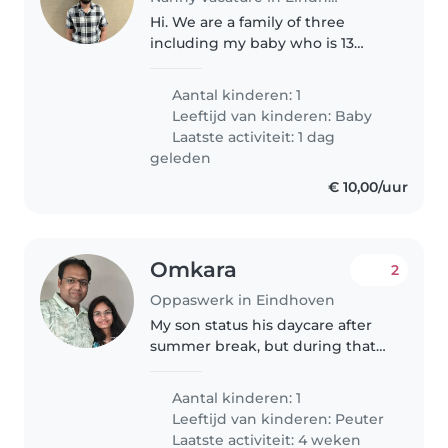
Hi. We are a family of three
including my baby who is 13
months old now. We need
someone to take care of our
Aantal kinderen: 1
baby. We need someone who
Leeftijd van kinderen:
Baby
can feed food the baby and take
Laatste activiteit: 1 dag
proper care while..
geleden
€ 10,00/uur
Omkara
2
Oppaswerk in Eindhoven
My son status his daycare after
summer break, but during that
time, I need someone to sit with
him and engage him. My wife
Aantal kinderen: 1
needs to be at the office 5 days a
Leeftijd van kinderen:
Peuter
week, and I can work from..
Laatste activiteit: 4 weken