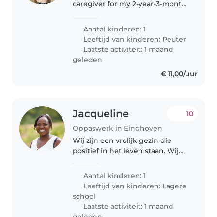
caregiver for my 2‐year‐3‐month‐
old daughter. We'd really love
someone who can support her
Aantal kinderen: 1
Dutch speech development
Leeftijd van kinderen:
Peuter
through talking Dutch, reading,
Laatste activiteit: 1 maand
singing,..
geleden
€ 11,00/uur
Jacqueline
10
Oppaswerk in Eindhoven
Wij zijn een vrolijk gezin die
positief in het leven staan. Wij
zijn op zoek naar een lieve oppas
voor mijn jongste zoon.
Aantal kinderen: 1
Leeftijd van kinderen:
Lagere
school
Laatste activiteit: 1 maand
geleden