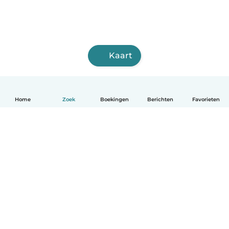
Kaart
Home
Zoek
Boekingen
Berichten
Favorieten
Nederlands
Hoe het werkt
Help
Voorwaarden & Privacy
Tarieven
Bedrijfsgegevens
Babysits for Work
Community standaarden