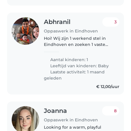
Abhranil
3
Oppaswerk in Eindhoven
Hoi! Wij zijn 1 werkend stel in
Eindhoven en zoeken 1 vaste
oppas voor onze baby op
vrijdagochtend. Onze dochter is
Aantal kinderen: 1
geboren in januari 2026 en we
Leeftijd van kinderen:
Baby
zoeken iemand met echte
Laatste activiteit: 1 maand
ervaring..
geleden
€ 12,00/uur
Joanna
8
Oppaswerk in Eindhoven
Looking for a warm, playful