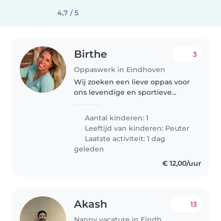
4,7 / 5
Birthe
3
Oppaswerk in Eindhoven
Wij zoeken een lieve oppas voor
ons levendige en sportieve
dreumes. Graag iemand met
ervaring met peuters die ook ‘s
Aantal kinderen: 1
nachts bij zich thuis kan
Leeftijd van kinderen:
Peuter
oppassen als hij slaapt. En hem
Laatste activiteit: 1 dag
kan hulpen..
geleden
€ 12,00/uur
Akash
13
Nanny vacature in Eindhoven