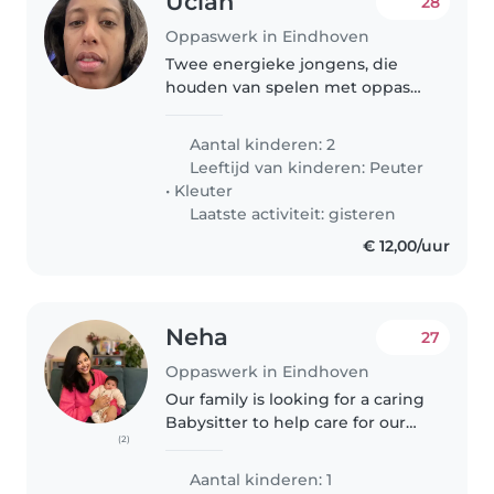
Uclan
28
Oppaswerk in Eindhoven
Twee energieke jongens, die
houden van spelen met oppas
vooral de oudste. Waarbij de
jongste vaak in zijn eigen
Aantal kinderen: 2
wereldje is in verband met
Leeftijd van kinderen:
Peuter
ontwikkelingsachterstand met
•
Kleuter
autistische..
Laatste activiteit: gisteren
€ 12,00/uur
Neha
27
Oppaswerk in Eindhoven
Our family is looking for a caring
Babysitter to help care for our
(2)
energetic, calm, and friendly 6-
month-old. We'd love someone
Aantal kinderen: 1
who is comfortable with light