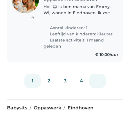
Hoi! 😊 Ik ben mama van Emmy.
Wij wonen in Eindhoven. Ik zoek
(1)
af en toe een lieve en
betrouwbare oppas voor enkele
Aantal kinderen: 1
dagen. Emmy is een vrolijk en
Leeftijd van kinderen:
Kleuter
lief meisje. Het is voor mij
Laatste activiteit: 1 maand
belangrijk..
geleden
€ 10,00/uur
1
2
3
4
Babysits
Oppaswerk
Eindhoven