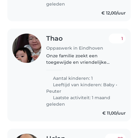
geleden
€ 12,00/uur
Thao
1
Oppaswerk in Eindhoven
Onze familie zoekt een
toegewijde en vriendelijke
Babysitter om op onze
sprankelende baby van 1. Gevoel
Aantal kinderen: 1
voor humor en rust zijn een pré!
Leeftijd van kinderen:
Baby
•
Peuter
Laatste activiteit: 1 maand
geleden
€ 11,00/uur