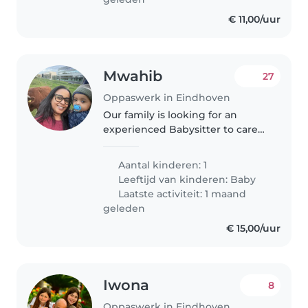
€ 11,00/uur
Mwahib
27
Oppaswerk in Eindhoven
Our family is looking for an
experienced Babysitter to care
for our friendly, affectionate, and
curious 1-year-old child. We need
Aantal kinderen: 1
someone who is comfortable
Leeftijd van kinderen:
Baby
with cooking, chores, and..
Laatste activiteit: 1 maand
geleden
€ 15,00/uur
Iwona
8
Oppaswerk in Eindhoven