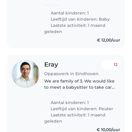
ventje en beste maatjes met zijn
kat genaamd gizmo ☺️
Aantal kinderen: 1
Leeftijd van kinderen:
Baby
Laatste activiteit: 1 maand
geleden
€ 12,00/uur
Eray
12
Oppaswerk in Eindhoven
We are family of 3. We would like
to meet a babysitter to take care
of our 3,5 years old son when we
go out. Also sometimes Thursday
Aantal kinderen: 1
and Friday afternoons we need
Leeftijd van kinderen:
Peuter
support to someone..
Laatste activiteit: 1 maand
geleden
€ 10,00/uur