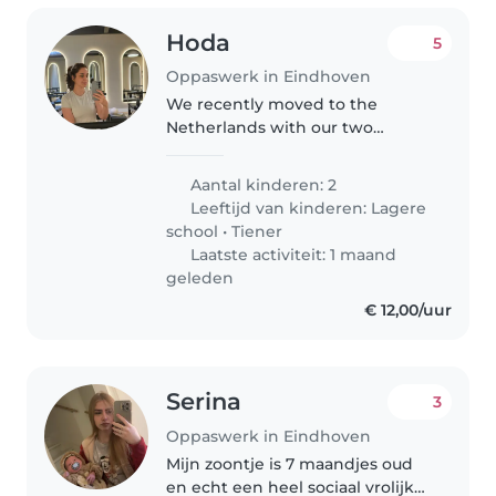
Hoda
5
Oppaswerk in Eindhoven
We recently moved to the
Netherlands with our two
children, Rosha (9) and Ilya (11),
and we are looking for someone
Aantal kinderen: 2
who could spend a few hours a
Leeftijd van kinderen:
Lagere
week with them. Our main goal
school
•
Tiener
is..
Laatste activiteit: 1 maand
geleden
€ 12,00/uur
Serina
3
Oppaswerk in Eindhoven
Mijn zoontje is 7 maandjes oud
en echt een heel sociaal vrolijk