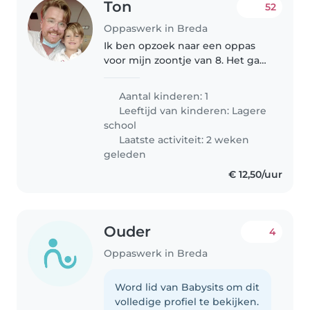
Ton
52
Oppaswerk in Breda
Ik ben opzoek naar een oppas
voor mijn zoontje van 8. Het gaat
om woensdag middag van 12.30
tm 18u en . Hij is een vrolijk en
Aantal kinderen: 1
lief jongetje. jullie vrij om te
Leeftijd van kinderen:
Lagere
doen wat jullie willen..
school
Laatste activiteit: 2 weken
geleden
€ 12,50/uur
Ouder
4
Oppaswerk in Breda
Word lid van Babysits om dit
volledige profiel te bekijken.