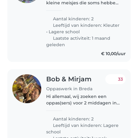
kleine meisjes die soms hebben
zin in savonds de deur uit te
gaan met se twee. Meestal
Aantal kinderen: 2
hebben we een oppas nodig
Leeftijd van kinderen:
Kleuter
een keer per maand (soms kan
•
Lagere school
meer).
Laatste activiteit: 1 maand
geleden
€ 10,00/uur
Bob & Mirjam
33
Oppaswerk in Breda
Hi allemaal, wij zoeken een
oppas(sers) voor 2 middagen in
de week voor onze dochter
Anna van 15:00 tot ongeveer
Aantal kinderen: 2
17:30. Ze gaat naar groep 6 en wij
Leeftijd van kinderen:
Lagere
werken allebei fulltime dus het..
school