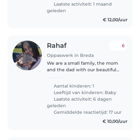
Laatste activiteit: 1 maand
geleden
€ 12,00/uur
Rahaf
6
Oppaswerk in Breda
We are a small family, the mom
and the dad with our beautiful
baby boy I am looking for a
babysitter for my 10-month-old
Aantal kinderen: 1
baby for 5 days only in
Leeftijd van kinderen:
Baby
September. Working hours: from
Laatste activiteit: 6 dagen
8:00..
geleden
Gemiddelde reactietijd: 17 uur
€ 10,00/uur