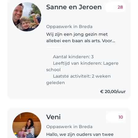
Sanne en Jeroen
28
Oppaswerk in Breda
Wij zijn een jong gezin met
allebei een baan als arts. Voor
een paar ochtenden in de week
(dinsdag, donderdag en
Aantal kinderen: 3
misschien ook de vrijdag)
Leeftijd van kinderen:
Lagere
zoeken we vanaf 01-2026 een
school
oppas die de..
Laatste activiteit: 2 weken
geleden
€ 20,00/uur
Veni
10
Oppaswerk in Breda
Hallo, we zijn ouders van twee