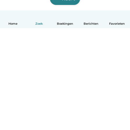
Home
Zoek
Boekingen
Berichten
Favorieten
Nederlands
Hoe het werkt
Help
Voorwaarden & Privacy
Tarieven
Bedrijfsgegevens
Babysits for Work
Community standaarden