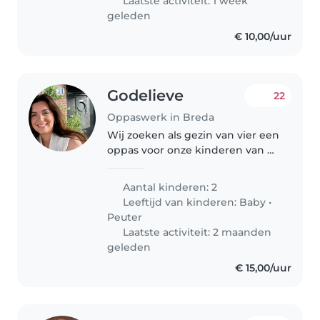
Laatste activiteit: 1 week
geleden
€ 10,00/uur
Godelieve
22
Oppaswerk in Breda
Wij zoeken als gezin van vier een
oppas voor onze kinderen van 4
(zoon) en 2 (dochter). We zoeken
voor de donderdag (vast) en
Aantal kinderen: 2
eventueel de dinsdagmiddag
Leeftijd van kinderen:
Baby
•
een ervaren oppas. Het liefst..
Peuter
Laatste activiteit: 2 maanden
geleden
€ 15,00/uur