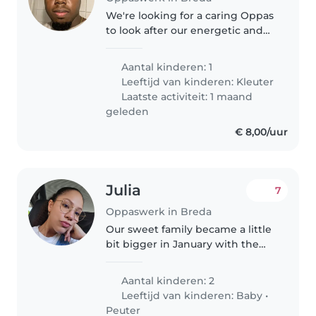
We're looking for a caring Oppas
to look after our energetic and
friendly preschooler with autism
and ADHD. Our child is very
Aantal kinderen: 1
talkative and loves to play. We
Leeftijd van kinderen:
Kleuter
need someone comfortable..
Laatste activiteit: 1 maand
geleden
€ 8,00/uur
Julia
7
Oppaswerk in Breda
Our sweet family became a little
bit bigger in January with the
addition of our baby girl. She is
very calm and I couldn't imagine
Aantal kinderen: 2
that she would be so easy with
Leeftijd van kinderen:
Baby
•
sleep. Our little..
Peuter