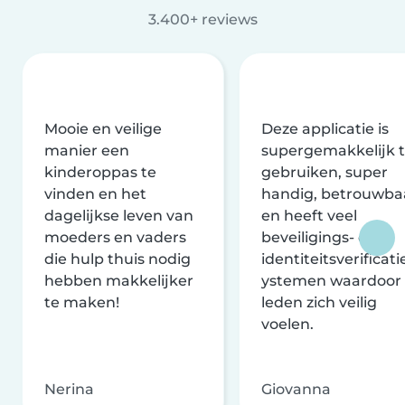
3.400+ reviews
Mooie en veilige
Deze applicatie is
manier een
supergemakkelijk 
kinderoppas te
gebruiken, super
vinden en het
handig, betrouwba
dagelijkse leven van
en heeft veel
moeders en vaders
beveiligings- en
die hulp thuis nodig
identiteitsverificati
hebben makkelijker
ystemen waardoor
te maken!
leden zich veilig
voelen.
Nerina
Giovanna