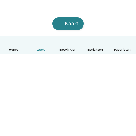
Kaart
Home
Zoek
Boekingen
Berichten
Favorieten
Nederlands
Hoe het werkt
Help
Voorwaarden & Privacy
Tarieven
Bedrijfsgegevens
Babysits for Work
Community standaarden