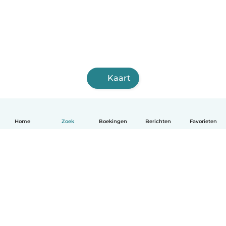
Kaart
Home
Zoek
Boekingen
Berichten
Favorieten
Nederlands
Hoe het werkt
Help
Voorwaarden & Privacy
Tarieven
Bedrijfsgegevens
Babysits for Work