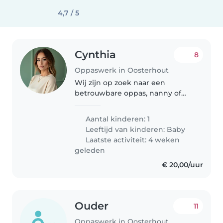
4,7 / 5
Cynthia
8
Oppaswerk in Oosterhout
Wij zijn op zoek naar een
betrouwbare oppas, nanny of
gastouder voor onze baby. Wij
hebben een hond, dus het is
Aantal kinderen: 1
belangrijk dat je comfortabel
Leeftijd van kinderen:
Baby
bent met dieren. Daarnaast zou
Laatste activiteit: 4 weken
het fijn..
geleden
€ 20,00/uur
Ouder
11
Oppaswerk in Oosterhout