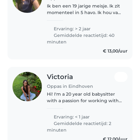
Ik ben een 19 jarige meisje. Ik zit
momenteel in 5 havo. Ik hou van
kinderen. Ik vind het echt leuk
om op te passen. Ik ben
Ervaring: > 2 jaar
geduldig. ik heb ervaring met
Gemiddelde reactietijd: 40
alle leeftijden en ik doe..
minuten
€ 13,00/uur
Victoria
Oppas in Eindhoven
Hi! I'm a 20 year old babysitter
with a passion for working with
preschoolers and
gradeschoolers,I have not dealt
Ervaring: < 1 jaar
with kids who have special
Gemiddelde reactietijd: 2
needs yet but I am patient and I
minuten
have a..
€ 12,00/uur