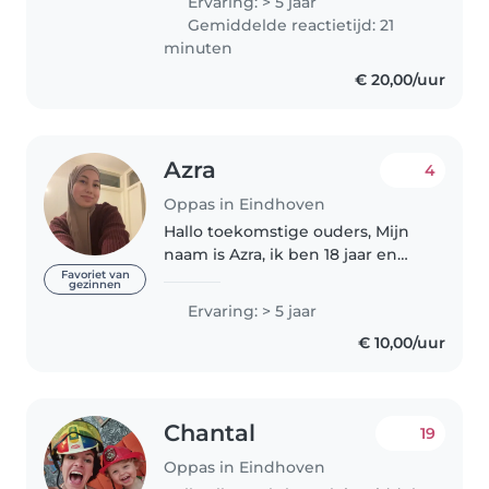
Ervaring: > 5 jaar
psicóloga educativa
Gemiddelde reactietijd: 21
especializada en niños, terapeuta
minuten
de desarrollo..
€ 20,00/uur
Azra
4
Oppas in Eindhoven
Hallo toekomstige ouders, Mijn
naam is Azra, ik ben 18 jaar en
volg de opleiding
Favoriet van
gezinnen
Gespecialiseerd Pedagogisch
Ervaring: > 5 jaar
Medewerker niveau 4 bij Summa
€ 10,00/uur
Zorg & Welzijn. Naast school en
mijn bijbaan..
Chantal
19
Oppas in Eindhoven