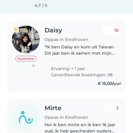
4,7 / 5
Daisy
10
Oppas in Eindhoven
*Ik ben Daisy en kom uit Taiwan.
Dit jaar ben ik samen met mijn
Nederlandse man naar
Supersitter
Nederland verhuisd. We hebben
(3)
Ervaring: > 1 jaar
nog geen kinderen, maar ik ben
Geverifieerde boekingen: 38
dol op kinderen en heb veel
€ 15,00/uur
ervaring..
Mirte
3
Oppas in Eindhoven
Hoi ik ben mirte en ik ben 16 jaar
oud, ik heb gescheiden ouders