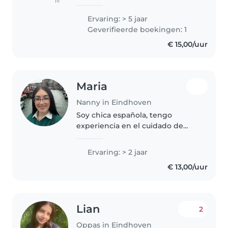
(1)
working with children ranging
from newborns to 12 years old.
Ervaring: > 5 jaar
Growing up, my mother ran a
Geverifieerde boekingen: 1
daycare center and a cram..
€ 15,00/uur
Maria
Nanny in Eindhoven
Soy chica española, tengo
experiencia en el cuidado de
niños, me encanta cuidarlos y ser
más que una cuidadora, una gran
Ervaring: > 2 jaar
amiga. Me gusta salir a pasear,
€ 13,00/uur
ayudarle con los estudios,..
Lian
2
Oppas in Eindhoven