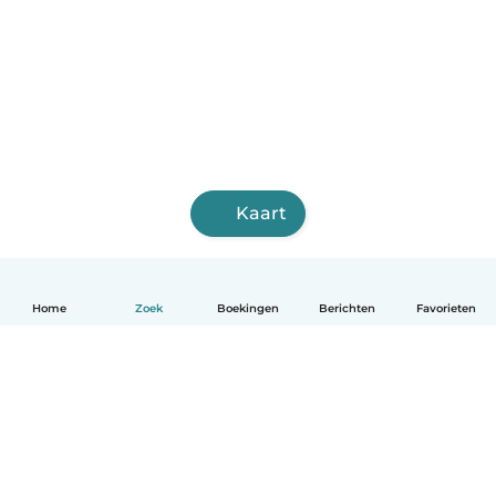
Kaart
Home
Zoek
Boekingen
Berichten
Favorieten
Nederlands
Hoe het werkt
Help
Voorwaarden & Privacy