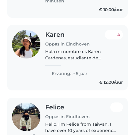
minuten
kinderen, zowel..
€ 10,00/uur
Karen
4
Oppas in Eindhoven
Hola mi nombre es Karen
Cardenas, estudiante de
Licenciatura en Pedagogía
Infantil por mitad de carrera,
Ervaring: > 5 jaar
tengo experiencia con los niños,
€ 12,00/uur
tengo la capacidad y la vocación
de ayudar..
Felice
Oppas in Eindhoven
Hello, I'm Felice from Taiwan. I
have over 10 years of experience