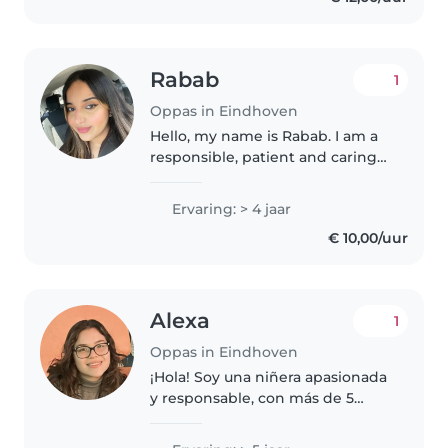
Rabab
1
Oppas in Eindhoven
Hello, my name is Rabab. I am a
responsible, patient and caring
person. I am married to a Dutch
citizen and I recently moved to
Ervaring: > 4 jaar
the Netherlands a few months
€ 10,00/uur
ago. I am currently adapting..
Alexa
1
Oppas in Eindhoven
¡Hola! Soy una niñera apasionada
y responsable, con más de 5
años de experiencia con niños
de todas las edades. Soy