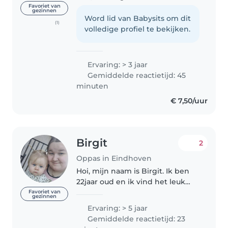
en kom uit geldrop en woensel.
Favoriet van
gezinnen
Ik hou van kinderen, ben erg
Word lid van Babysits om dit
(1)
energierijk, oprecht en
volledige profiel te bekijken.
enthousiast. Ik heb al 3 jaar
werk..
Ervaring: > 3 jaar
Gemiddelde reactietijd: 45
minuten
€ 7,50/uur
Birgit
2
Oppas in Eindhoven
Hoi, mijn naam is Birgit. Ik ben
22jaar oud en ik vind het leuk
om op te passen. Mensen
Favoriet van
gezinnen
omschrijven mij vaak als
Ervaring: > 5 jaar
behulpzaam en rustig. Ik heb
Gemiddelde reactietijd: 23
veel ervaring met kleine