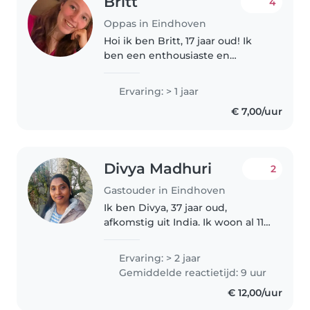
Britt
4
Oppas in Eindhoven
Hoi ik ben Britt, 17 jaar oud! Ik
ben een enthousiaste en
zorgzame oppas die graag tijd
doorbrengt met kinderen.
Ervaring: > 1 jaar
Hoewel ik nog niet veel ervaring
€ 7,00/uur
heb als oppas, heb ik veel
plezier..
Divya Madhuri
2
Gastouder in Eindhoven
Ik ben Divya, 37 jaar oud,
afkomstig uit India. Ik woon al 11
jaar in Eindhoven met mijn man
en twee kinderen. In India ben
Ervaring: > 2 jaar
ik kinderverpleegkundige, dus ik
Gemiddelde reactietijd: 9 uur
heb veel ervaring met zowel..
€ 12,00/uur