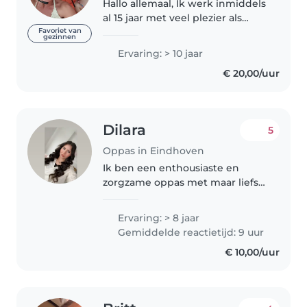
Hallo allemaal, Ik werk inmiddels
al 15 jaar met veel plezier als
oppas en heb ervaring met
Favoriet van
gezinnen
kinderen van baby's tot en met
Ervaring: > 10 jaar
14 jaar. Ik vind het heerlijk om
€ 20,00/uur
leuke dingen met de kinderen..
Dilara
5
Oppas in Eindhoven
Ik ben een enthousiaste en
zorgzame oppas met maar liefst
8 jaar ervaring in de opvang van
baby's, peuters, kleuters en
Ervaring: > 8 jaar
schoolkinderen. Ik spreek naast
Gemiddelde reactietijd: 9 uur
Nederlands ook Engels en
€ 10,00/uur
Turks,..