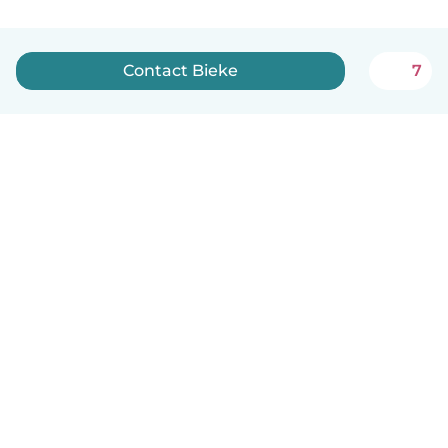
Contact Bieke
7
Nederlands
Hoe het werkt
Help
Voorwaarden & Privacy
Tarieven
Bedrijfsgegevens
Babysits for Work
Community standaarden