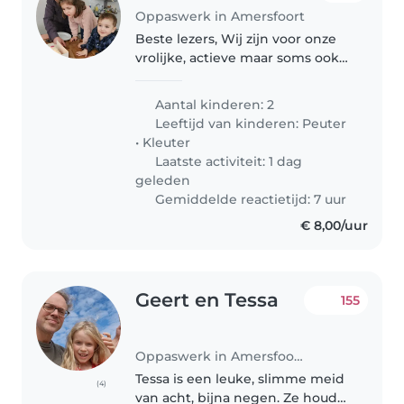
Oppaswerk in Amersfoort
Beste lezers, Wij zijn voor onze
vrolijke, actieve maar soms ook
een tikkeltje eigenwijze dochter
van 5 jaar én ons ondernemende
Aantal kinderen: 2
zoontje van 2 jaar op zoek naar
Leeftijd van kinderen:
Peuter
een gezellige oppas/grote..
•
Kleuter
Laatste activiteit: 1 dag
geleden
Gemiddelde reactietijd: 7 uur
€ 8,00/uur
Geert en Tessa
155
Oppaswerk in Amersfoort
Tessa is een leuke, slimme meid
(4)
van acht, bijna negen. Ze houd