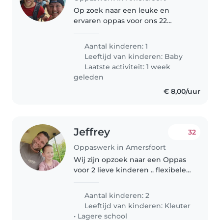
Op zoek naar een leuke en
ervaren oppas voor ons 22
maanden jonge zoon. Het gaat
de eerste keer om een dag van
Aantal kinderen: 1
ongeveer 1500 tot 1700. Dit
Leeftijd van kinderen:
Baby
houdt in lekker samen fruit eten
Laatste activiteit: 1 week
en spelen..
geleden
€ 8,00/uur
Jeffrey
32
Oppaswerk in Amersfoort
Wij zijn opzoek naar een Oppas
voor 2 lieve kinderen .. flexibele
oppas Voornamelijk voor
uitschot en en avond. We
Aantal kinderen: 2
zoeken iemand die in de buurt
Leeftijd van kinderen:
Kleuter
woont zodat het makkelijk te
•
Lagere school