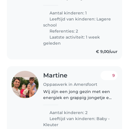
van tekenen, knutselen, dansen,
verhaaltjes bedenken en
Aantal kinderen: 1
verhaaltjes voorgelezen krijgen.
Leeftijd van kinderen:
Lagere
En stoeien met pappa, ook een..
school
Referenties: 2
Laatste activiteit: 1 week
geleden
€ 9,00/uur
Martine
9
Oppaswerk in Amersfoort
Wij zijn een jong gezin met een
energiek en grappig jongetje en
een rustige en makkelijke baby.
Aantal kinderen: 2
Leeftijd van kinderen:
Baby
•
Kleuter