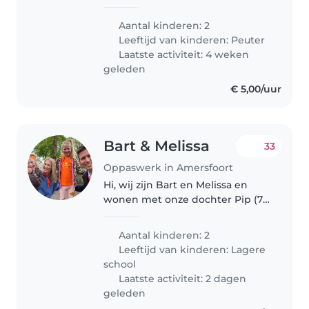
kinderen op dinsdag van
ongeveer 15:00 tot 17:00. Het gaat
Aantal kinderen: 2
om een vaste middag per week.
Leeftijd van kinderen:
Peuter
We wonen in de buurt van
Laatste activiteit: 4 weken
Liendert Amersfoort...
geleden
€ 5,00/uur
Bart & Melissa
33
Oppaswerk in Amersfoort
Hi, wij zijn Bart en Melissa en
wonen met onze dochter Pip (7)
en Melle (5) in Amersfoort. Onze
kinderen houden erg van buiten
Aantal kinderen: 2
spelen, knutselen/tekenen en
Leeftijd van kinderen:
Lagere
spelen met speelgoed en..
school
Laatste activiteit: 2 dagen
geleden