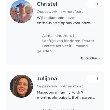
Christel
9
Oppaswerk in Amersfoort
Wij zoeken een lieve
enthousiaste oppas voor onze
dochter Bente, van 2 jaar oud.
Bente is een hele lieve, grappige
Aantal kinderen: 1
en spraakzame meid die het
Leeftijd van kinderen:
Peuter
liefst creatief bezig is en
Laatste activiteit: 1 maand
rollenspellen..
geleden
€ 10,00/uur
Julijana
1
Oppaswerk in Amersfoort
Macedonian family, with 7
months old baby L, Both parents
are employed. Postive and
flexible persons need a little