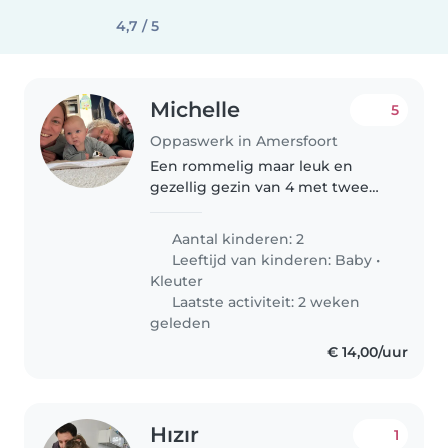
4,7 / 5
Michelle
5
Oppaswerk in Amersfoort
Een rommelig maar leuk en
gezellig gezin van 4 met twee
lieve poezen. We zoeken oppas
voor soms op zaterdag, soms in
Aantal kinderen: 2
de avond en voor nood als bijv
Leeftijd van kinderen:
Baby
•
onze ouders niet op de vaste
Kleuter
dagen..
Laatste activiteit: 2 weken
geleden
€ 14,00/uur
Hızır
1