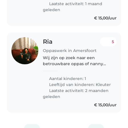
regelen..
Laatste activiteit: 1 maand
geleden
€ 15,00/uur
Ria
5
Oppaswerk in Amersfoort
Wij zijn op zoek naar een
betrouwbare oppas of nanny
voor onze levendige, sportieve
en vriendelijke peuter. Onze
Aantal kinderen: 1
zoon heeft autisme en een
Leeftijd van kinderen:
Kleuter
taalstoornis, dus ervaring met
Laatste activiteit: 2 maanden
speciale behoeften..
geleden
€ 15,00/uur