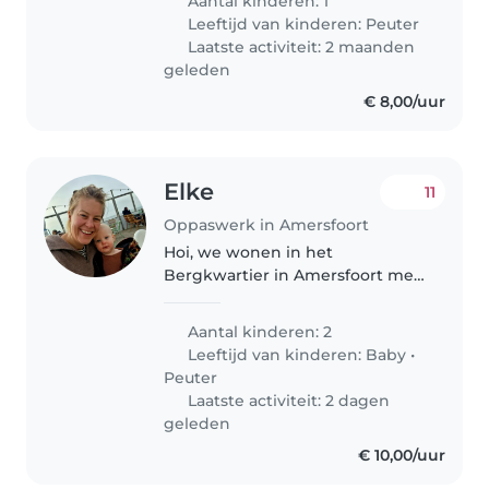
Aantal kinderen: 1
help from babysiters becouse
Leeftijd van kinderen:
Peuter
we can not match with the
Laatste activiteit: 2 maanden
working schedule..
geleden
€ 8,00/uur
Elke
11
Oppaswerk in Amersfoort
Hoi, we wonen in het
Bergkwartier in Amersfoort met
een heerlijke tuin waar onze 2
kinderen kunnen spelen. Onze
Aantal kinderen: 2
oudste zoon Hugo (3) geboren in
Leeftijd van kinderen:
Baby
•
2022 dus die gaat over enkele
Peuter
maanden..
Laatste activiteit: 2 dagen
geleden
€ 10,00/uur