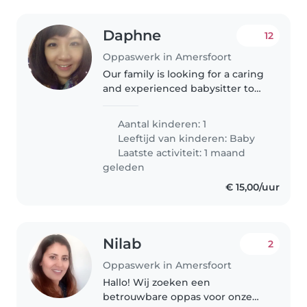
Daphne
12
Oppaswerk in Amersfoort
Our family is looking for a caring
and experienced babysitter to
watch over our curious and
energetic 1-year-old. As
Aantal kinderen: 1
multilingual parents who speak
Leeftijd van kinderen:
Baby
Dutch, English, and Mandarin,
Laatste activiteit: 1 maand
we'd..
geleden
€ 15,00/uur
Nilab
2
Oppaswerk in Amersfoort
Hallo! Wij zoeken een
betrouwbare oppas voor onze