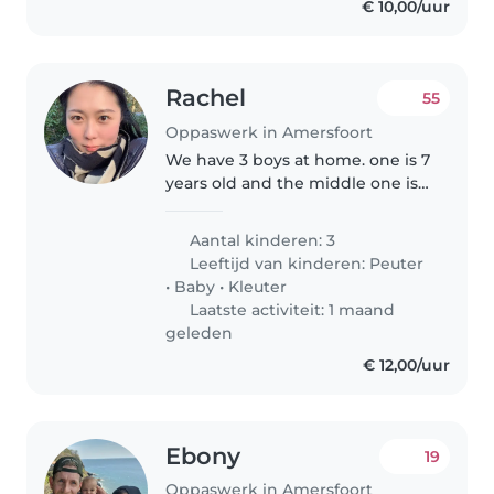
€ 10,00/uur
Rachel
55
Oppaswerk in Amersfoort
We have 3 boys at home. one is 7
years old and the middle one is 5
years old and a baby. We are
currently looking for a
Aantal kinderen: 3
responsible babysitter for our
Leeftijd van kinderen:
Peuter
kids. We live in Amersfoort
•
Baby
•
Kleuter
Varthorst..
Laatste activiteit: 1 maand
geleden
€ 12,00/uur
Ebony
19
Oppaswerk in Amersfoort