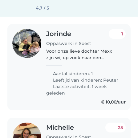
4,7 / 5
Jorinde
1
Oppaswerk in Soest
Voor onze lieve dochter Mexx
zijn wij op zoek naar een
fantastische oppas om
avonturen te beleven. Wij willen
Aantal kinderen: 1
voor haar graag een vast gezicht.
Leeftijd van kinderen:
Peuter
Het liefst iemand die vast drie
Laatste activiteit: 1 week
uurtjes..
geleden
€ 10,00/uur
Michelle
25
Oppaswerk in Soest