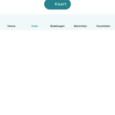
Kaart
Home
Zoek
Boekingen
Berichten
Favorieten
Nederlands
Hoe het werkt
Help
Voorwaarden & Privacy
Tarieven
Bedrijfsgegevens
Babysits for Work
Community standaarden