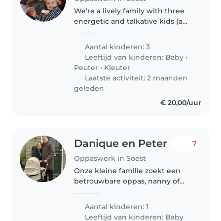
We're a lively family with three
energetic and talkative kids (a
baby, toddler, and preschooler)
looking for a fun-loving
Aantal kinderen: 3
babysitter to join us at our home.
Leeftijd van kinderen:
Baby
•
Our little ones are always..
Peuter
•
Kleuter
Laatste activiteit: 2 maanden
geleden
€ 20,00/uur
Danique en Peter
7
Oppaswerk in Soest
Onze kleine familie zoekt een
betrouwbare oppas, nanny of
gastouder die onze energieke,
nieuwsgierige en onafhankelijke
Aantal kinderen: 1
baby op kan vangen. De ideale
Leeftijd van kinderen:
Baby