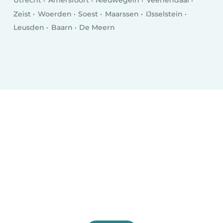
Utrecht
Amersfoort
Nieuwegein
Veenendaal
Zeist
Woerden
Soest
Maarssen
IJsselstein
Leusden
Baarn
De Meern