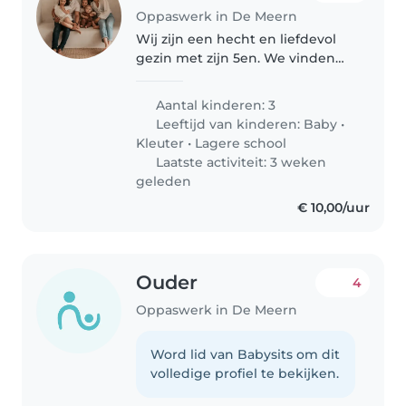
Oppaswerk in De Meern
Wij zijn een hecht en liefdevol
gezin met zijn 5en. We vinden
het leuk om spelletjes te doen,
te tekenen of knutselen. Mila (6)
Aantal kinderen: 3
en Fay (4) zijn echt twee maatjes
Leeftijd van kinderen:
Baby
•
en doen veel samen...
Kleuter
•
Lagere school
Laatste activiteit: 3 weken
geleden
€ 10,00/uur
Ouder
4
Oppaswerk in De Meern
Word lid van Babysits om dit
volledige profiel te bekijken.