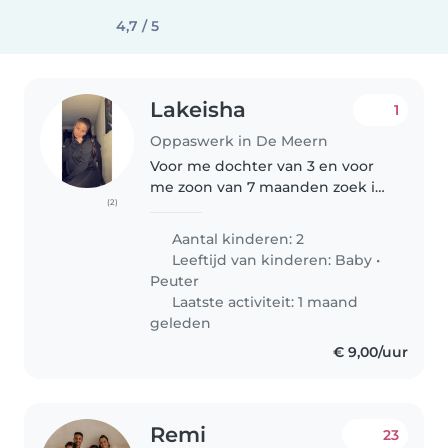
4,7 / 5
Lakeisha
1
Oppaswerk in De Meern
Voor me dochter van 3 en voor
me zoon van 7 maanden zoek ik
(2)
een Gastouder. Ze zijn allebei
heel erg energiek. Me zoon van 7
Aantal kinderen: 2
maanden begint nu met staan
Leeftijd van kinderen:
Baby
•
en wilt al veel zelf kunnen..
Peuter
Laatste activiteit: 1 maand
geleden
€ 9,00/uur
Remi
23