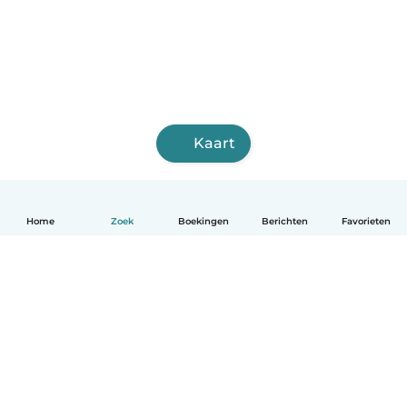
Kaart
Home
Zoek
Boekingen
Berichten
Favorieten
Nederlands
Hoe het werkt
Help
Voorwaarden & Privacy