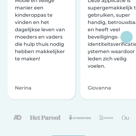
Mooie en veilige
Deze applicatie is
manier een
supergemakkelijk 
kinderoppas te
gebruiken, super
vinden en het
handig, betrouwba
dagelijkse leven van
en heeft veel
moeders en vaders
beveiligings- en
die hulp thuis nodig
identiteitsverificati
hebben makkelijker
ystemen waardoor
te maken!
leden zich veilig
voelen.
Nerina
Giovanna