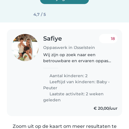
4,7 / 5
Safiye
18
Oppaswerk in IJsselstein
Wij zijn op zoek naar een
betrouwbare en ervaren oppas
voor onze kinderen. Het gaat
vooral om avonden, ongeveer 1
Aantal kinderen: 2
keer per week of 1 keer per 2
Leeftijd van kinderen:
Baby
•
weken. Voor ons is het
Peuter
belangrijk dat..
Laatste activiteit: 2 weken
geleden
€ 20,00/uur
Zoom uit op de kaart om meer resultaten te