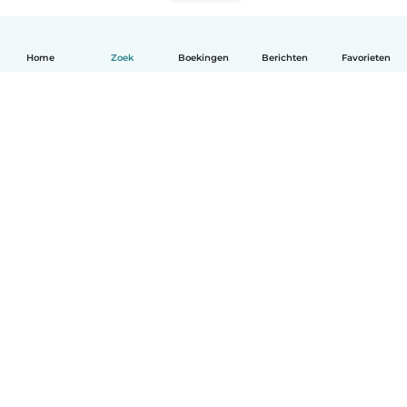
Home
Zoek
Boekingen
Berichten
Favorieten
Nederlands
Hoe het werkt
Help
Voorwaarden & Privacy
Tarieven
Bedrijfsgegevens
Babysits for Work
Community standaarden
© Babysits B.V.