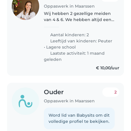
Oppaswerk in Maarssen
Wij hebben 2 gezellige meiden
van 4 & 6. We hebben altijd een
hele fijne oppas thuis gehad wat
ons erg beviel, helaas kan zij niet
Aantal kinderen: 2
meer oppassen dus zijn we op
Leeftijd van kinderen:
Peuter
zoek naar iemand anders!..
•
Lagere school
Laatste activiteit: 1 maand
geleden
€ 10,00/uur
Ouder
2
Oppaswerk in Maarssen
Word lid van Babysits om dit
volledige profiel te bekijken.