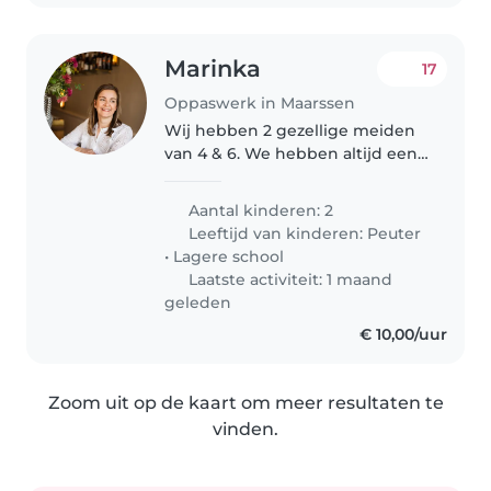
Marinka
17
Oppaswerk in Maarssen
Wij hebben 2 gezellige meiden
van 4 & 6. We hebben altijd een
hele fijne oppas thuis gehad wat
ons erg beviel, helaas kan zij niet
Aantal kinderen: 2
meer oppassen dus zijn we op
Leeftijd van kinderen:
Peuter
zoek naar iemand anders!..
•
Lagere school
Laatste activiteit: 1 maand
geleden
€ 10,00/uur
Zoom uit op de kaart om meer resultaten te
vinden.