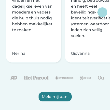
vinden en het
handig, betrouwba
dagelijkse leven van
en heeft veel
moeders en vaders
beveiligings- en
die hulp thuis nodig
identiteitsverificati
hebben makkelijker
ystemen waardoor
te maken!
leden zich veilig
voelen.
Nerina
Giovanna
Meld mij aan!