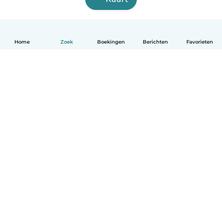
Home
Zoek
Boekingen
Berichten
Favorieten
Nederlands
Hoe het werkt
Help
Voorwaarden & Privacy
Tarieven
Bedrijfsgegevens
Babysits for Work
Community standaarden