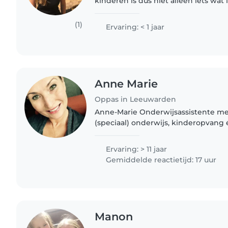
kinderen is dus niet alleen iets wat 
waar ik voor leer. Ik vind het belang
veilig en..
(1)
Ervaring: < 1 jaar
Anne Marie
Oppas in Leeuwarden
Anne-Marie Onderwijsassistente met
(speciaal) onderwijs, kinderopvang 
Rustig, met een warm hart en een ko
empathisch en met humor. Ik..
Ervaring: > 11 jaar
Gemiddelde reactietijd: 17 uur
Manon