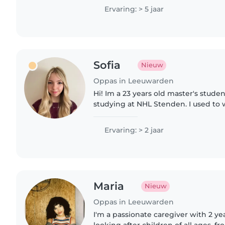
ervaring opgedaan over..
Ervaring: > 5 jaar
Sofia
Nieuw
Oppas in Leeuwarden
Hi! Im a 23 years old master's stude
studying at NHL Stenden. I used t
camps and kids birthday parties ba
I'm really patient and..
Ervaring: > 2 jaar
Maria
Nieuw
Oppas in Leeuwarden
I'm a passionate caregiver with 2 ye
looking after children of all ages, f