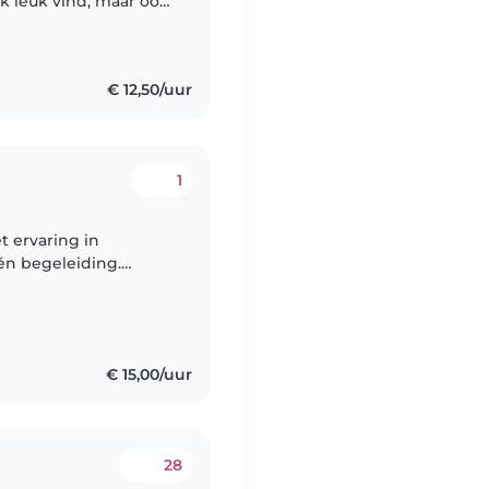
ik leuk vind, maar ook
rijk dat kinderen zich
€ 12,50/uur
1
 ervaring in
én begeleiding.
el hoofd, duidelijk,
€ 15,00/uur
28