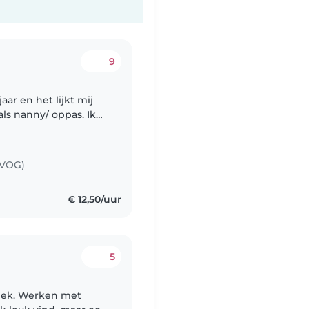
9
aar en het lijkt mij
als nanny/ oppas. Ik
et mijn achtergrond
(VOG)
€ 12,50/uur
5
giek. Werken met