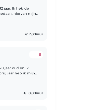
gedaan, hiervan mijn
 om dingen met de
€ 7,00/uur
5
20 jaar oud en ik
ig jaar heb ik mijn
sch medewerker
€ 10,00/uur