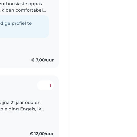
 enthousiaste oppas
. Ik ben comfortabel
elpen met hun
dige profiel te
€ 7,00/uur
1
ijna 21 jaar oud en
leiding Engels, ik
ezig zijn en heb een
€ 12,00/uur