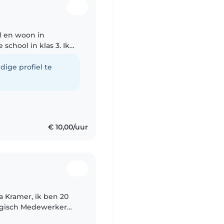
ud en woon in
chool in klas 3. Ik
ek en ga graag naar
dige profiel te
€ 10,00/uur
ogisch Medewerker
 ik veel kennis en