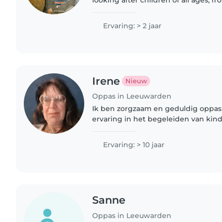
Fluent in Dutch, English, Arabic, and 
reading,..
Ervaring: > 2 jaar
Irene
Nieuw
Oppas in Leeuwarden
Ik ben zorgzaam en geduldig oppas 
ervaring in het begeleiden van kind
leeftijden. Ik voel me thuis bij gez
aanwezig zijn en heb ervaring..
Ervaring: > 10 jaar
Sanne
Oppas in Leeuwarden