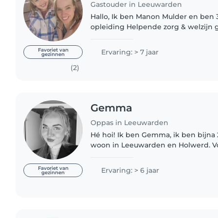
Gastouder in Leeuwarden
Hallo, Ik ben Manon Mulder en ben 32 jaar. Ik heb de
opleiding Helpende zorg & welzijn 
diploma behaald Ik vindt het leuk
kinderen te ondernemen..
Favoriet van
Ervaring: > 7 jaar
gezinnen
(2)
Gemma
Oppas in Leeuwarden
Hé hoi! Ik ben Gemma, ik ben bijna 
woon in Leeuwarden en Holwerd. Vor
diploma gespecialiseerd pedagogi
behaald en sinds dien ben..
Favoriet van
Ervaring: > 6 jaar
gezinnen