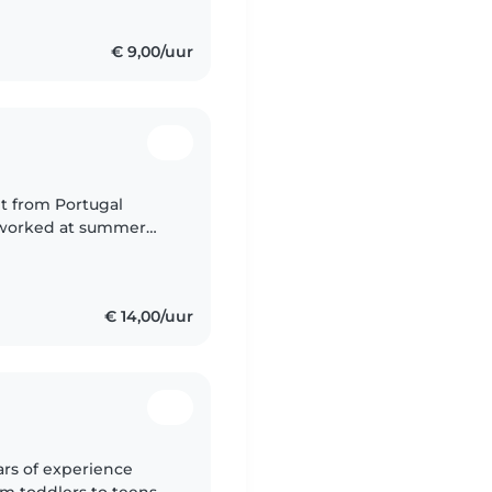
€ 9,00/uur
nt from Portugal
o worked at summer
ck in my country and
€ 14,00/uur
ars of experience
rom toddlers to teens.