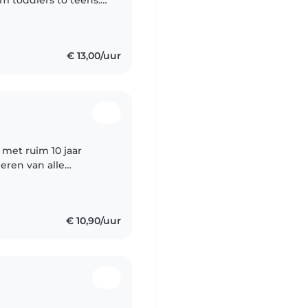
Somali, I love crafts,
€ 13,00/uur
met ruim 10 jaar
eren van alle
innen waar huisdieren
€ 10,90/uur