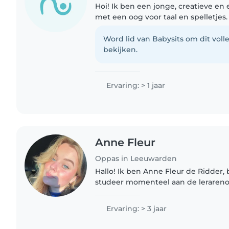
Hoi! Ik ben een jonge, creatieve en
met een oog voor taal en spelletjes
met huisdieren en kan kinderen h
huiswerk. Ik begeleid graag..
Word lid van Babysits om dit volle
bekijken.
Ervaring: > 1 jaar
Anne Fleur
Oppas in Leeuwarden
Hallo! Ik ben Anne Fleur de Ridder, b
studeer momenteel aan de lerarenop
ben erg sociaal, houd van creatief b
passie voor muziek!..
Ervaring: > 3 jaar