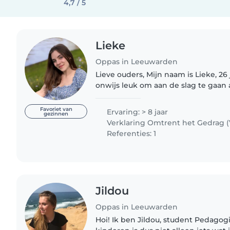
4,7 / 5
Lieke
Oppas in Leeuwarden
Lieve ouders, Mijn naam is Lieke, 26 j
onwijs leuk om aan de slag te gaan 
ben zorgzaam, warm en creatief. M
als docent theater,..
Favoriet van
Ervaring: > 8 jaar
gezinnen
Verklaring Omtrent het Gedrag 
Referenties: 1
Jildou
Oppas in Leeuwarden
Hoi! Ik ben Jildou, student Pedago