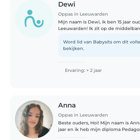
Dewi
Oppas in Leeuwarden
Mijn naam is Dewi, ik ben 15 jaar o
Leeuwarden! Ik zit op de middelbare s
ben alternatief, hou van metal muzi
concerten Ik heb..
Word lid van Babysits om dit volle
bekijken.
Ervaring: > 2 jaar
Anna
Oppas in Leeuwarden
Beste ouders, Hoi! Mijn naam is Anna Kramer, ik ben 20
jaar en ik heb mijn diploma Pedag
behaald. Tijdens mijn opleiding heb