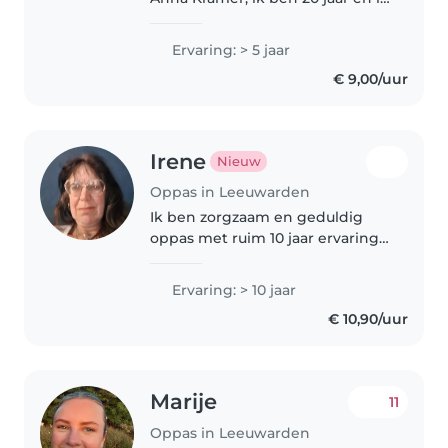
heb mijn diploma Pedagogisch
Medewerker behaald. Tijdens
Ervaring: > 5 jaar
mijn opleiding heb ik veel
€ 9,00/uur
kennis en ervaring opgedaan
over..
Irene
Nieuw
Oppas in Leeuwarden
Ik ben zorgzaam en geduldig
oppas met ruim 10 jaar ervaring
in het begeleiden van kinderen
van alle leeftijden. Ik voel me
Ervaring: > 10 jaar
thuis bij gezinnen waar
€ 10,90/uur
huisdieren aanwezig zijn en heb
ervaring..
Marije
11
Oppas in Leeuwarden