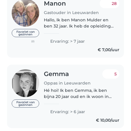
Manon
28
Gastouder in Leeuwarden
Hallo, Ik ben Manon Mulder en
ben 32 jaar. Ik heb de opleiding
Helpende zorg & welzijn gedaan,
Favoriet van
gezinnen
hiervan mijn diploma behaald Ik
Ervaring: > 7 jaar
(2)
vindt het leuk om dingen met
€ 7,00/uur
de kinderen te ondernemen..
Gemma
5
Oppas in Leeuwarden
Hé hoi! Ik ben Gemma, ik ben
bijna 20 jaar oud en ik woon in
Leeuwarden en Holwerd. Vorig
Favoriet van
gezinnen
jaar heb ik mijn diploma
Ervaring: > 6 jaar
gespecialiseerd pedagogisch
€ 10,00/uur
medewerker behaald en sinds
dien ben..