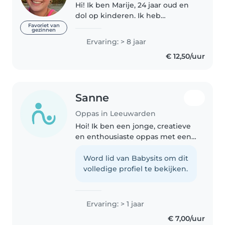
Hi! Ik ben Marije, 24 jaar oud en
dol op kinderen. Ik heb
inmiddels veel oppas ervaring.
Favoriet van
gezinnen
Momenteel zit ik in between
Ervaring: > 8 jaar
jobs, waardoor ik veel tijd over
€ 12,50/uur
heb om op te passen! In mijn
vrije..
Sanne
Oppas in Leeuwarden
Hoi! Ik ben een jonge, creatieve
en enthousiaste oppas met een
oog voor taal en spelletjes. Ik
ben comfortabel met huisdieren
Word lid van Babysits om dit
en kan kinderen helpen met
volledige profiel te bekijken.
hun huiswerk. Ik begeleid graag..
Ervaring: > 1 jaar
€ 7,00/uur