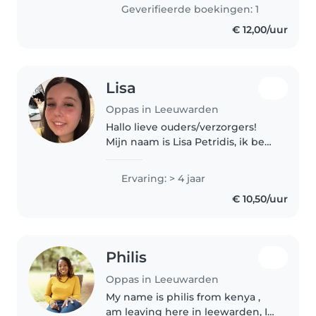
years. I love doing this as a
Geverifieerde boekingen: 1
hobby and have a huge passion
€ 12,00/uur
for children..
Lisa
Oppas in Leeuwarden
Hallo lieve ouders/verzorgers!
Mijn naam is Lisa Petridis, ik ben
19 jaar oud en ik woon in
Leeuwarden. Ik pas inmiddels al
Ervaring: > 4 jaar
4+ jaar op, en ik heb er onwijs
€ 10,50/uur
veel plezier in. De leeftijden..
Philis
Oppas in Leeuwarden
My name is philis from kenya ,
am leaving here in leewarden, I