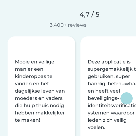
4,7 / 5
3.400+ reviews
Mooie en veilige
Deze applicatie is
manier een
supergemakkelijk 
kinderoppas te
gebruiken, super
vinden en het
handig, betrouwba
dagelijkse leven van
en heeft veel
moeders en vaders
beveiligings- en
die hulp thuis nodig
identiteitsverificati
hebben makkelijker
ystemen waardoor
te maken!
leden zich veilig
voelen.