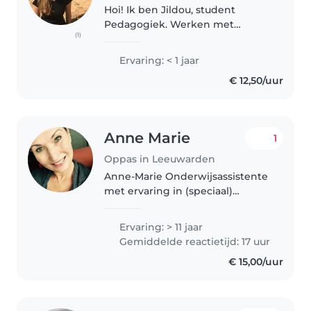
Hoi! Ik ben Jildou, student
Pedagogiek. Werken met
(1)
kinderen is dus niet alleen iets
wat ik leuk vind, maar ook waar
Ervaring: < 1 jaar
ik voor leer. Ik vind het
€ 12,50/uur
belangrijk dat kinderen zich
veilig en..
Anne Marie
1
Oppas in Leeuwarden
Anne-Marie Onderwijsassistente
met ervaring in (speciaal)
onderwijs, kinderopvang én
begeleiding. Rustig, met een
Ervaring: > 11 jaar
warm hart en een koel hoofd,
Gemiddelde reactietijd: 17 uur
duidelijk, empathisch en met
€ 15,00/uur
humor. Ik..