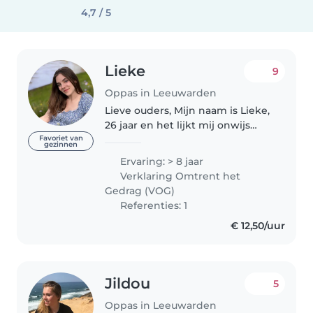
4,7 / 5
Lieke
9
Oppas in Leeuwarden
Lieve ouders, Mijn naam is Lieke,
26 jaar en het lijkt mij onwijs
leuk om aan de slag te gaan als
Favoriet van
gezinnen
nanny/ oppas. Ik ben zorgzaam,
Ervaring: > 8 jaar
warm en creatief. Met mijn
Verklaring Omtrent het
achtergrond als docent theater,..
Gedrag (VOG)
Referenties: 1
€ 12,50/uur
Jildou
5
Oppas in Leeuwarden