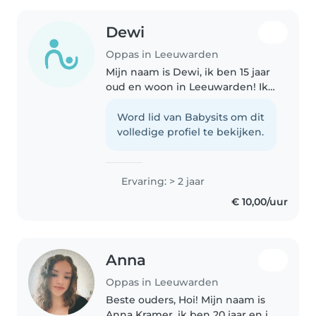
Dewi
Oppas in Leeuwarden
Mijn naam is Dewi, ik ben 15 jaar
oud en woon in Leeuwarden! Ik
zit op de middelbare school in
klas 3. Ik ben alternatief, hou van
Word lid van Babysits om dit
metal muziek en ga graag naar
volledige profiel te bekijken.
concerten Ik heb..
Ervaring: > 2 jaar
€ 10,00/uur
Anna
Oppas in Leeuwarden
Beste ouders, Hoi! Mijn naam is
Anna Kramer, ik ben 20 jaar en ik