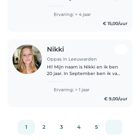
speak English a little of Dutch, I
was doing baby sitting job in
Ervaring: > 4 jaar
kenya for four years , am patient
€ 15,00/uur
,caring , playful..
Nikki
Oppas in Leeuwarden
Hi! Mijn naam is Nikki en ik ben
20 jaar. In September ben ik van
Aruba naar Leeuwarden verhuisd
om mijn studie bij NHL-Stenden
Ervaring: > 1 jaar
te volgen. ik ben een erg sociaal,
€ 9,00/uur
verantwoordelijke..
1
2
3
4
5