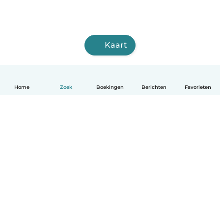
Kaart
Home
Zoek
Boekingen
Berichten
Favorieten
Nederlands
Hoe het werkt
Help
Voorwaarden & Privacy
Tarieven
Bedrijfsgegevens
Babysits for Work
Community standaarden