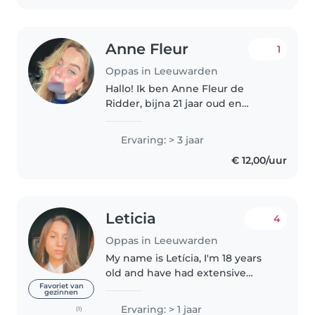
Anne Fleur
1
Oppas in Leeuwarden
Hallo! Ik ben Anne Fleur de
Ridder, bijna 21 jaar oud en
studeer momenteel aan de
lerarenopleiding Engels, ik ben
Ervaring: > 3 jaar
erg sociaal, houd van creatief
€ 12,00/uur
bezig zijn en heb een passie
voor muziek!..
Leticia
4
Oppas in Leeuwarden
My name is Letícia, I'm 18 years
old and have had extensive
experience working with
Favoriet van
gezinnen
children and adolescents for 5
Ervaring: > 1 jaar
(1)