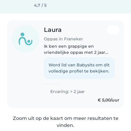
4,7 / 5
Laura
Oppas in Franeker
Ik ben een grappige en
vriendelijke oppas met 2 jaar
ervaring in het oppassen op
kinderen van alle leeftijden. Ik
Word lid van Babysits om dit
hou van tekenen, voorlezen en
volledige profiel te bekijken.
knutselen. Voor mij is een
huisdier..
Ervaring: > 2 jaar
€ 5,00/uur
Zoom uit op de kaart om meer resultaten te
vinden.