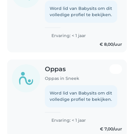
Word lid van Babysits om dit
volledige profiel te bekijken.
Ervaring: < 1 jaar
€ 8,00/uur
Oppas
Oppas in Sneek
Word lid van Babysits om dit
volledige profiel te bekijken.
Ervaring: < 1 jaar
€ 7,00/uur