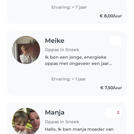
kinderopvang. Ik ben ervaren
Ervaring: > 7 jaar
met peuters, baby's, kleuters en
€ 8,00/uur
basisschoolkinderen. Ik ben
momenteel in..
Meike
Oppas in Sneek
Ik ben een jonge, energieke
oppas met ongeveer een jaar
ervaring in de kinderopvang,
gespecialiseerd in peuters,
Ervaring: > 1 jaar
kleuters en basisschoolkinderen.
€ 7,50/uur
Ik ben sportief, creatief (denk
aan..
Manja
2
Oppas in Sneek
Hallo, Ik ben manja moeder van