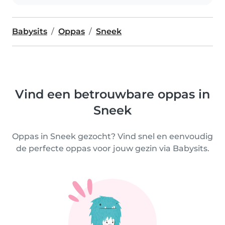
Babysits
Oppas
Sneek
Vind een betrouwbare oppas in
Sneek
Oppas in Sneek gezocht? Vind snel en eenvoudig
de perfecte oppas voor jouw gezin via Babysits.