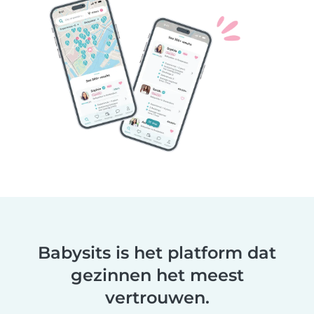
Babysits is het platform dat
gezinnen het meest
vertrouwen.