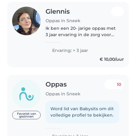
Glennis
Oppas in Sneek
Ik ben een 20- jarige oppas met
3 jaar ervaring in de zorg voor
baby's, peuters en kleuters. Ik
ben verantwoordelijk,
Ervaring: > 3 jaar
enthousiast en zorgzaam, en ik
€ 10,00/uur
ben EHBO-gecertificeerd. Ik
spreek..
Oppas
10
Oppas in Sneek
Word lid van Babysits om dit
Favoriet van
volledige profiel te bekijken.
gezinnen