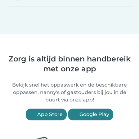
Zorg is altijd binnen handbereik
met onze app
Bekijk snel het oppaswerk en de beschikbare
oppassen, nanny's of gastouders bij jou in de
buurt via onze app!
App Store
Google Play