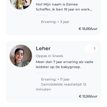
Hoi! Mijn naam is Esmee
Scheffer, ik ben 19 jaar en werk
in een supermarkt. In mijn vrije
tijd ben ik op zoek naar leuke
Ervaring: > 3 jaar
gezinnen waarvoor ik kan
€ 15,00/uur
oppassen. Ik ben
verantwoordelijk,..
Leher
1
Oppas in Sneek
Meer dan 7 jaar ervaring als vaste
leidster op de babygroep.
Ervaring: > 11 jaar
Gemiddelde reactietijd: 12
minuten
€ 12,50/uur