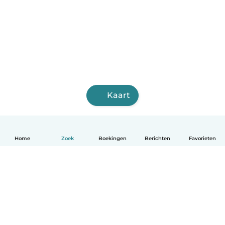
Kaart
Home
Zoek
Boekingen
Berichten
Favorieten
Nederlands
Hoe het werkt
Help
Voorwaarden & Privacy