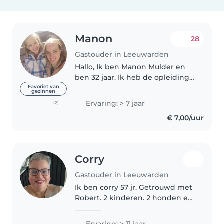
Manon
28
Gastouder in Leeuwarden
Hallo, Ik ben Manon Mulder en
ben 32 jaar. Ik heb de opleiding
Helpende zorg & welzijn gedaan,
Favoriet van
gezinnen
hiervan mijn diploma behaald Ik
Ervaring: > 7 jaar
(2)
vindt het leuk om dingen met
€ 7,00/uur
de kinderen te ondernemen..
Corry
Gastouder in Leeuwarden
Ik ben corry 57 jr. Getrouwd met
Robert. 2 kinderen. 2 honden en
2 katten, deze zijn super lief. Ik
ben 25 jr gastouder. Ik doe dit
Ervaring: > 11 jaar