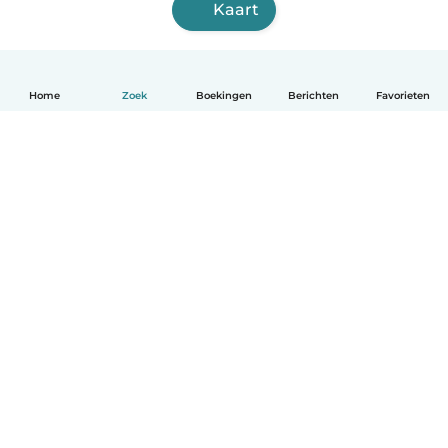
Kaart
Home
Zoek
Boekingen
Berichten
Favorieten
Nederlands
Hoe het werkt
Help
Voorwaarden & Privacy
Tarieven
Bedrijfsgegevens
Babysits for Work
Community standaarden