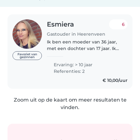
Esmiera
6
Gastouder in Heerenveen
Ik ben een moeder van 36 jaar,
met een dochter van 17 jaar. Ik
ben werkzaam in de
Favoriet van
gezinnen
kinderopvang maar vind het
Ervaring: > 10 jaar
leuk om daarnaast ook nog op
Referenties: 2
kinderen te passen. Ik vind het
€ 10,00/uur
leuk om activiteiten..
Zoom uit op de kaart om meer resultaten te
vinden.