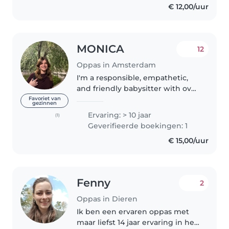
€ 12,00/uur
June of..
MONICA
12
Oppas in Amsterdam
I'm a responsible, empathetic,
and friendly babysitter with over
10 years of experience caring for
Favoriet van
gezinnen
children of all ages, from
Ervaring: > 10 jaar
(1)
newborns to teenagers. I started
Geverifieerde boekingen: 1
babysitting at 17 and..
€ 15,00/uur
Fenny
2
Oppas in Dieren
Ik ben een ervaren oppas met
maar liefst 14 jaar ervaring in het