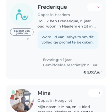
Frederique
7
Oppas in Haarlem
Hoi! Ik ben Frederique, 15 jaar
oud, woon in Haarlem en zit in 4
vwo op het ECL. Hoewel ik nog
Favoriet van
gezinnen
geen ervaring heb, ben ik erg
Word lid van Babysits om dit
(1)
creatief en houd ik van tekenen!
volledige profiel te bekijken.
Ik ben comfortabel met..
Ervaring: < 1 jaar
Gemiddelde reactietijd: 19 uur
€ 5,00/uur
Mina
1
Oppas in Hoogvliet
Mijn naam is Mina, en ik bied