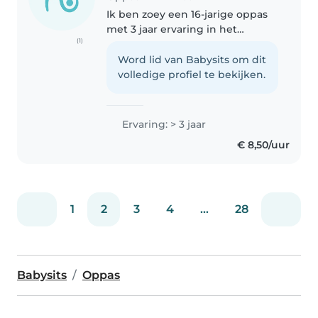
Ik ben zoey een 16-jarige oppas
met 3 jaar ervaring in het
(1)
verzorgen van peuters. en
kleuters en mijn ervaring met
Word lid van Babysits om dit
babys is nog niet zo groot en
volledige profiel te bekijken.
sinds 2025 ervaring met
basisschoolleeftijd..
Ervaring: > 3 jaar
€ 8,50/uur
1
2
3
4
...
28
Babysits
Oppas