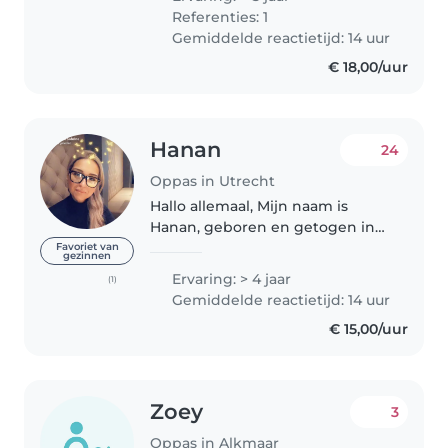
Noorwegen gewoond. Daarom
Referenties: 1
spreek ik Thai, Noors, Engels..
Gemiddelde reactietijd: 14 uur
€ 18,00/uur
Hanan
24
Oppas in Utrecht
Hallo allemaal, Mijn naam is
Hanan, geboren en getogen in
Utrecht. Ik heb al geruime tijd
Favoriet van
gezinnen
ervaring in het oppassen en heb
Ervaring: > 4 jaar
(1)
ZEER goede referenties die op te
Gemiddelde reactietijd: 14 uur
vragen zijn. Momenteel werk..
€ 15,00/uur
Zoey
3
Oppas in Alkmaar