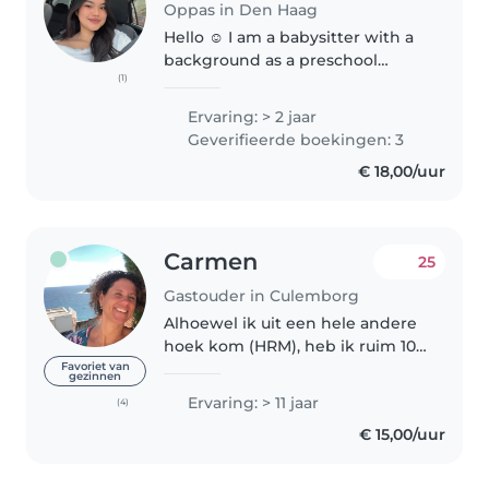
Oppas in Den Haag
Hello ☺️ I am a babysitter with a
background as a preschool
(1)
teacher for 2 years and a year
experience as an au pair in
Ervaring: > 2 jaar
Amsterdam. I hold a bachelor's
Geverifieerde boekingen: 3
degree and truly enjoy
€ 18,00/uur
engaging..
Carmen
25
Gastouder in Culemborg
Alhoewel ik uit een hele andere
hoek kom (HRM), heb ik ruim 10
jaar geleden besloten om mijn
Favoriet van
gezinnen
passie te gaan volgen en dat is
Ervaring: > 11 jaar
(4)
op kinderen passen! Ik heb
€ 15,00/uur
daarvoor de opleiding voor
gastouder..