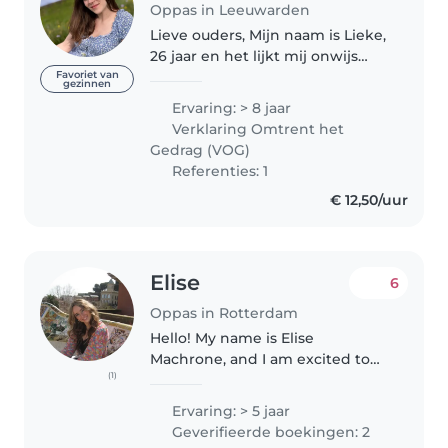
Oppas in Leeuwarden
Lieve ouders, Mijn naam is Lieke,
26 jaar en het lijkt mij onwijs
leuk om aan de slag te gaan als
Favoriet van
gezinnen
nanny/ oppas. Ik ben zorgzaam,
Ervaring: > 8 jaar
warm en creatief. Met mijn
Verklaring Omtrent het
achtergrond als docent theater,..
Gedrag (VOG)
Referenties: 1
€ 12,50/uur
Elise
6
Oppas in Rotterdam
Hello! My name is Elise
Machrone, and I am excited to
(1)
offer my babysitting services
here in the Netherlands. I grew
Ervaring: > 5 jaar
up in Los Angeles, USA, and
Geverifieerde boekingen: 2
moved to the Netherlands in