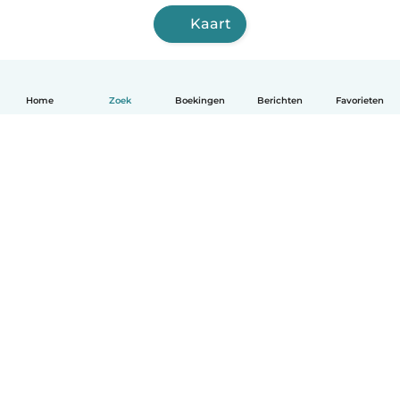
Kaart
Home
Zoek
Boekingen
Berichten
Favorieten
Nederlands
Hoe het werkt
Help
Voorwaarden & Privacy
Tarieven
Bedrijfsgegevens
Babysits for Work
Community standaarden