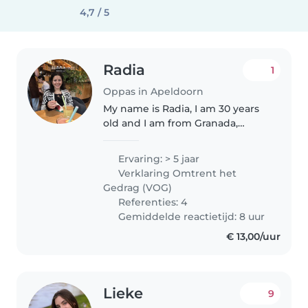
4,7 / 5
Radia
1
Oppas in Apeldoorn
My name is Radia, I am 30 years
old and I am from Granada,
Andalucía (Spain a) I have been
in the Netherlands 10 months
Ervaring: > 5 jaar
now. I have been an Au Pair
Verklaring Omtrent het
since 2019. I have 1 year
Gedrag (VOG)
experience..
Referenties: 4
Gemiddelde reactietijd: 8 uur
€ 13,00/uur
Lieke
9