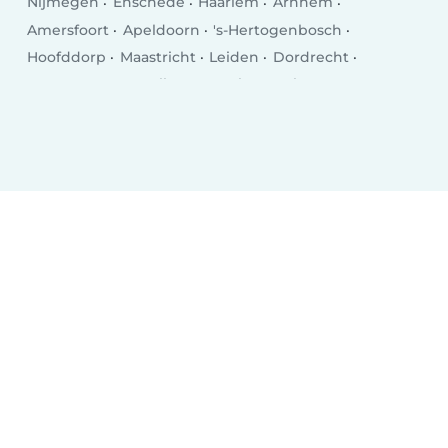
Nijmegen
Enschede
Haarlem
Arnhem
Amersfoort
Apeldoorn
's-Hertogenbosch
Hoofddorp
Maastricht
Leiden
Dordrecht
Zoetermeer
Zwolle
Hengelo
Venlo
Deventer
Delft
Alkmaar
Heerlen
Leeuwarden
Hilversum
Purmerend
Amstelveen
Roosendaal
Oss
Schiedam
Spijkenisse
Helmond
Vlaardingen
Almelo