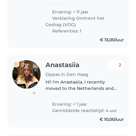
verzorgen van kinderen van
baby tot tiener. Ik ben zeer
Ervaring: > 11 jaar
comfortabel met koken en
Verklaring Omtrent het
huishoudelijke taken, wat
Gedrag (VOG)
handig kan..
Referenties: 1
€ 13,00/uur
Anastasiia
2
Oppas in Den Haag
Hi! I'm Anastasiia. I recently
moved to the Netherlands and
(1)
speak English and Russian
fluently. I have experience caring
Ervaring: < 1 jaar
for my younger sisters, a 5-year-
Gemiddelde reactietijd: 4 uur
old girl for six months,..
€ 10,00/uur