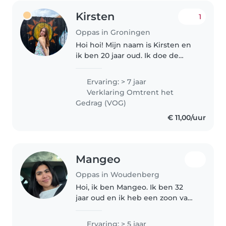
Kirsten
1
Oppas in Groningen
Hoi hoi! Mijn naam is Kirsten en
ik ben 20 jaar oud. Ik doe de
opleiding docent beeldende
vorming op de kunstacademie,
Ervaring: > 7 jaar
dus ik ben erg creatief en
Verklaring Omtrent het
leergierig. Al sinds ik 11 ben pas..
Gedrag (VOG)
€ 11,00/uur
Mangeo
Oppas in Woudenberg
Hoi, ik ben Mangeo. Ik ben 32
jaar oud en ik heb een zoon van
6 jaar. Ik kom oorspronkelijk uit
Thailand, maar ik heb 7 jaar in
Ervaring: > 5 jaar