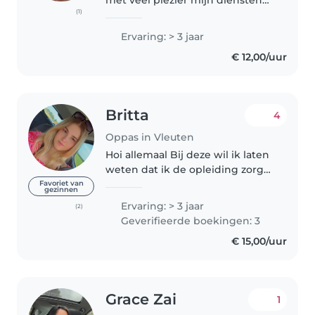
met veel plezier mijn diensten
(1)
aan als babysitter. Ik heb een
natuurlijke affiniteit met
Ervaring: > 3 jaar
kinderen en ben geduldig,
€ 12,00/uur
zorgzaam en verantwoordelijk.
Het is..
Britta
4
Oppas in Vleuten
Hoi allemaal Bij deze wil ik laten
weten dat ik de opleiding zorg
en welzijn doe. Daarnaast werk
Favoriet van
gezinnen
ik bij een gastouderbureau en
Ervaring: > 3 jaar
(2)
heb ik via deze app een paar
Geverifieerde boekingen: 3
oppas adressen. Mocht je..
€ 15,00/uur
Grace Zai
1