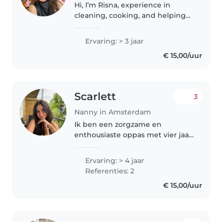
Hi, I’m Risna, experience in
cleaning, cooking, and helping
around the house. I’m reliable,
friendly, and like to work hard. I
Ervaring: > 3 jaar
can cook Asian food and also
€ 15,00/uur
cook simple European meals...
Scarlett
3
Nanny in Amsterdam
Ik ben een zorgzame en
enthousiaste oppas met vier jaar
ervaring met kinderen van alle
leeftijden. Ik heb een
Ervaring: > 4 jaar
specialisatie in pedagogisch
Referenties: 2
werk en houd ervan om te
€ 15,00/uur
tekenen, voorlezen..