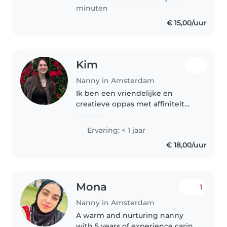
geef bijles en 2 ochtend
minuten
financiële..
€ 15,00/uur
Kim
Nanny in Amsterdam
Ik ben een vriendelijke en
creatieve oppas met affiniteit
voor muziek en verhalen. Met
mijn specialisatie in mentale
Ervaring: < 1 jaar
gezondheid en eerste hulp kan
€ 18,00/uur
ik goed omgaan met kinderen
met uiteenlopende..
Mona
1
Nanny in Amsterdam
A warm and nurturing nanny
with 5 years of experience caring