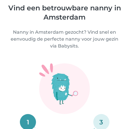
Vind een betrouwbare nanny in
Amsterdam
Nanny in Amsterdam gezocht? Vind snel en
eenvoudig de perfecte nanny voor jouw gezin
via Babysits.
1
3