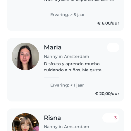
for preschoolers, toddlers, and
babies. Fluent in Arabic, English,
Ervaring: > 5 jaar
and Urdu, I bring creativity,
€ 6,00/uur
music, and games to engage..
Maria
Nanny in Amsterdam
Disfruto y aprendo mucho
cuidando a niños. Me gusta
hacer manualidades con ellos,
dibujar, pero siempre cosas
Ervaring: < 1 jaar
creativas.
€ 20,00/uur
Risna
3
Nanny in Amsterdam