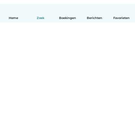
Home
Zoek
Boekingen
Berichten
Favorieten
Nederlands
Hoe het werkt
Help
Voorwaarden & Privacy
Tarieven
Bedrijfsgegevens
Babysits for Work
Community standaarden
© Babysits B.V.