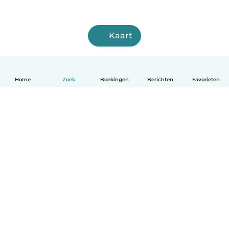
Kaart
Home
Zoek
Boekingen
Berichten
Favorieten
Nederlands
Hoe het werkt
Help
Voorwaarden & Privacy
Tarieven
Bedrijfsgegevens
Babysits for Work
Community standaarden