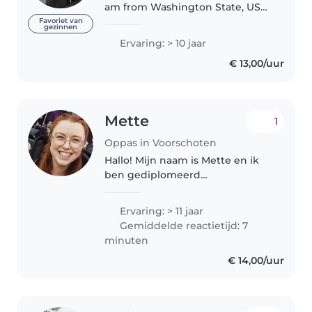
am from Washington State, USA.
I came to the Netherlands to
Favoriet van
gezinnen
study but have since decided to
Ervaring: > 10 jaar
stay long term with my dutch
€ 13,00/uur
partner. I have a lot of
experience..
Mette
1
Oppas in Voorschoten
Hallo! Mijn naam is Mette en ik
ben gediplomeerd
gespecialiseerd pedagogisch
medewerker (kinderopvang). Ik
Ervaring: > 11 jaar
heb heel veel ervaring met
Gemiddelde reactietijd: 7
kinderen, omdat ik al heel lang
minuten
oppas en 4 jaar..
€ 14,00/uur