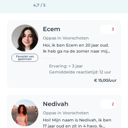
4,7 / 5
Ecem
3
Oppas in Voorschoten
Hoi, ik ben Ecem en 20 jaar oud.
Ik heb ga na de zomer naar mijn
2e jaar van pedagogische
Favoriet van
gezinnen
wetenschappen (universitair
Ervaring: > 3 jaar
opvoedkunde). Voorheen heb ik
Gemiddelde reactietijd: 12 uur
2/3 jaar elke week opgepast.
€ 15,00/uur
Daarna..
Nedivah
2
Oppas in Voorschoten
Hoi! Mijn naam is Nedivah, ik ben
17 jaar oud en zit in 4 havo. Ik