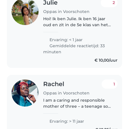
Julie
2
Oppas in Voorschoten
Hoi! Ik ben Julie. Ik ben 16 jaar
oud en zit in de 5e klas van het
gymnasium. Ik woon in
Voorschoten. Ik vind het super
Ervaring: < 1 jaar
leuk om met kinderen om te
Gemiddelde reactietijd: 33
gaan en ben erg
minuten
verantwoordelijk...
€ 10,00/uur
Rachel
1
Oppas in Voorschoten
I am a caring and responsible
mother of three – a teenage son
and two young daughters (4 and
1.7 years) – with first-hand
Ervaring: > 11 jaar
experience in nurturing children