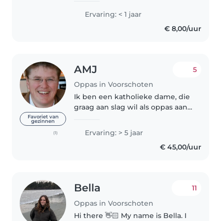
het Leonardo College. Ik vind
Ervaring: < 1 jaar
het erg leuk om met kinderen te
€ 8,00/uur
zijn en lekker actief..
AMJ
5
Oppas in Voorschoten
Ik ben een katholieke dame, die
graag aan slag wil als oppas aan
huis voor kinderen , ouderen of
Favoriet van
gezinnen
gehandicapten. Ik heb ervaring
Ervaring: > 5 jaar
(1)
in het werken met alle
€ 45,00/uur
doelgroepen en ben flexibel
inzetbaar...
Bella
11
Oppas in Voorschoten
Hi there 👋🏻 My name is Bella. I