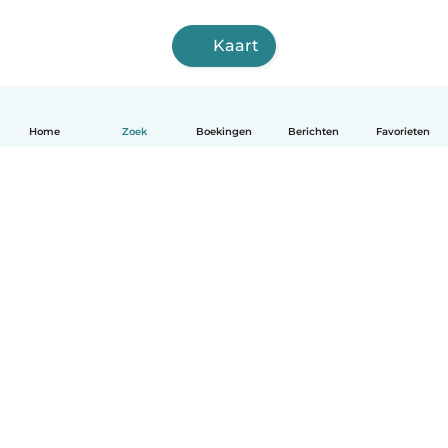
Kaart
Home
Zoek
Boekingen
Berichten
Favorieten
Nederlands
Hoe het werkt
Help
Voorwaarden & Privacy
Tarieven
Bedrijfsgegevens
Babysits for Work
Community standaarden