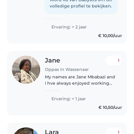
Ik help graag anderen en ben
volledige profiel te bekijken.
verantwoordelijk.
Ervaring: > 2 jaar
€ 10,00/uur
Jane
1
Oppas in Wassenaar
My names are Jane Mbabazi and
i hve always enjoyed working
with children . I’m patient,
friendly , responsible and
Ervaring: < 1 jaar
genuinely caring and love
€ 10,50/uur
creating fun , safe and nurturing
environment..
Lara
1