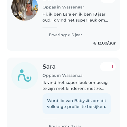
Oppas in Wassenaar
Hi, ik ben Lara en ik ben 18 jaar
oud. Ik vind het super leuk om
op te passen. Ik hou ook heel erg
van kinderen, ikheb het altijd al
Ervaring: > 5 jaar
super leuk gevonden om voor
€ 12,00/uur
kinderen te zorgen...
Sara
1
Oppas in Wassenaar
Ik vind het super leuk om bezig
te zijn met kinderen; met ze
spelen, knutselen, voor lezen,
helpen met huiswerk, etc. Ik pas
Word lid van Babysits om dit
af en toe op mijn jongere
volledige profiel te bekijken.
broertje en help hem met zijn..
Ervaring: < 1 jaar