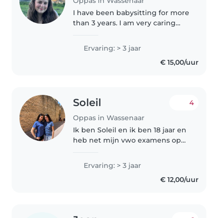
Oppas in Wassenaar
I have been babysitting for more
than 3 years. I am very caring
and have lots of experience
watching multiple kids. I am
Ervaring: > 3 jaar
currently specialising in child
€ 15,00/uur
psychology at university so..
Soleil
4
Oppas in Wassenaar
Ik ben Soleil en ik ben 18 jaar en
heb net mijn vwo examens op
het adelbert college gehad. Ik
neem volgend jaar een
Ervaring: > 3 jaar
tussenjaar waar ik aupair wil
€ 12,00/uur
worden en waarschijnlijk
vrijwilligers..