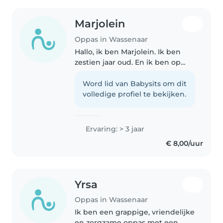
Marjolein
Oppas in Wassenaar
Hallo, ik ben Marjolein. Ik ben
zestien jaar oud. En ik ben op
zoek om af en toe op te passen
bij kinderen. Ik pas al sinds mijn
Word lid van Babysits om dit
twaalfde op bij kinderen tussen
volledige profiel te bekijken.
twee en twaalf jaar..
Ervaring: > 3 jaar
€ 8,00/uur
Yrsa
Oppas in Wassenaar
Ik ben een grappige, vriendelijke
en zorgzame oppas met een