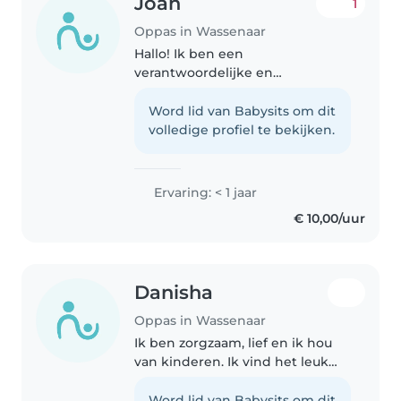
Joan
1
Oppas in Wassenaar
Hallo! Ik ben een
verantwoordelijke en
vriendelijke opvoedster die
graag met peuters en kleuters
Word lid van Babysits om dit
werkt. Ik ben geduldig en heb
volledige profiel te bekijken.
een MBO-1 diploma. Ik ben
comfortabel met huisdieren,..
Ervaring: < 1 jaar
€ 10,00/uur
Danisha
Oppas in Wassenaar
Ik ben zorgzaam, lief en ik hou
van kinderen. Ik vind het leuk
om op te passen, te knutselen
en creatieve dingetjes te maken.
Word lid van Babysits om dit