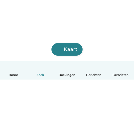
Kaart
Home
Zoek
Boekingen
Berichten
Favorieten
Nederlands
Hoe het werkt
Help
Voorwaarden & Privacy