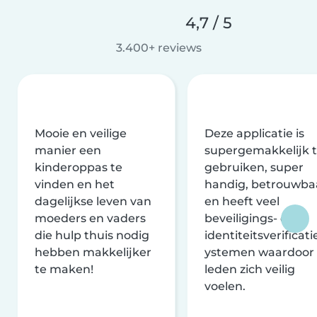
4,7 / 5
3.400+ reviews
Mooie en veilige
Deze applicatie is
manier een
supergemakkelijk 
kinderoppas te
gebruiken, super
vinden en het
handig, betrouwba
dagelijkse leven van
en heeft veel
moeders en vaders
beveiligings- en
die hulp thuis nodig
identiteitsverificati
hebben makkelijker
ystemen waardoor
te maken!
leden zich veilig
voelen.