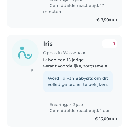
Gemiddelde reactietijd: 17
minuten
€ 7,50/uur
Iris
1
Oppas in Wassenaar
Ik ben een 15-jarige
verantwoordelijke, zorgzame en
(1)
enthousiaste oppas met 2 jaar
ervaring in het begeleiden van
Word lid van Babysits om dit
peuters, kleuters en
volledige profiel te bekijken.
basisschoolkinderen. Ik kan
goed voorlezen, knutselen..
Ervaring: > 2 jaar
Gemiddelde reactietijd: 1 uur
€ 15,00/uur