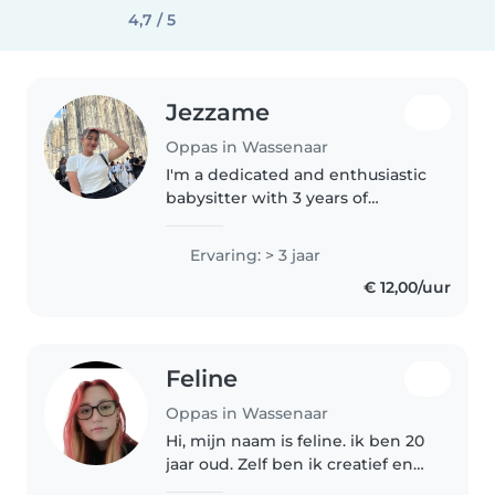
4,7 / 5
Jezzame
Oppas in Wassenaar
I'm a dedicated and enthusiastic
babysitter with 3 years of
experience caring for children of
all ages, from babies to
Ervaring: > 3 jaar
teenagers. I hold a Bachelor of
€ 12,00/uur
Science in Tourism
Management..
Feline
Oppas in Wassenaar
Hi, mijn naam is feline. ik ben 20
jaar oud. Zelf ben ik creatief en
kan ik leuke activiteiten maken