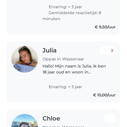
en verzinnen, om zo met de
Ervaring: > 3 jaar
kinderen te spelen. ook ben ik
Gemiddelde reactietijd: 8
behulpzaam want ik sta..
minuten
€ 9,50/uur
Julia
3
Oppas in Wassenaar
Hallo! Mijn naam is Julia, ik ben
18 jaar oud en woon in
Wassenaar. Ik ben net klaar met
de middelbare school en heb
Ervaring: > 3 jaar
daardoor veel vrije tijd om op te
€ 10,00/uur
passen. Ik heb ervaring met..
Chloe