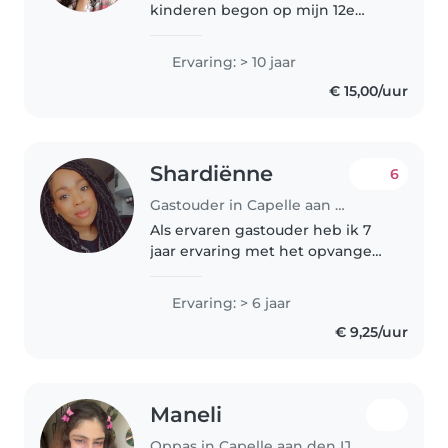
kinderen begon op mijn 12e
levensjaar! Sindsdien ben ik gek
op kinderen. In de toekomst wil
Ervaring: > 10 jaar
ik mij graag focussen op voor
€ 15,00/uur
zoveel mogelijk kinderen een..
Shardiënne
6
Gastouder in Capelle aan den IJssel
Als ervaren gastouder heb ik 7
jaar ervaring met het opvangen
van kinderen in de leeftijd van
peuters tot schoolgaande
Ervaring: > 6 jaar
kinderen. Ik ben
€ 9,25/uur
verantwoordelijk, creatief en
zorgzaam en begeleid..
Maneli
Oppas in Capelle aan den IJssel