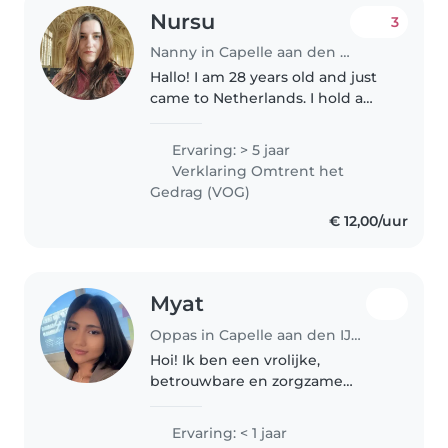
Nursu
3
Nanny in Capelle aan den IJssel
Hallo! I am 28 years old and just
came to Netherlands. I hold a
foreign language education
Bachelors' degree from one of
Ervaring: > 5 jaar
the top universities in TR
Verklaring Omtrent het
(Bogazici University) and also
Gedrag (VOG)
have..
€ 12,00/uur
Myat
Oppas in Capelle aan den IJssel
Hoi! Ik ben een vrolijke,
betrouwbare en zorgzame
student. Door mijn stage op een
basisschool heb ik ervaring met
Ervaring: < 1 jaar
het begeleiden van kinderen en