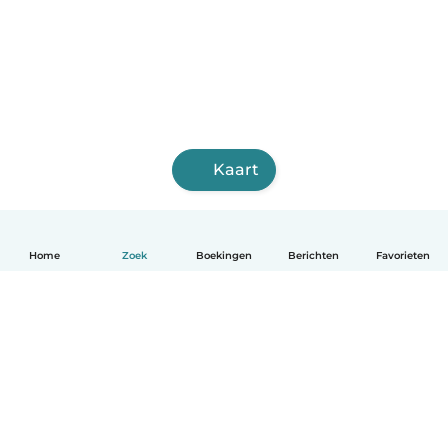
Kaart
Home
Zoek
Boekingen
Berichten
Favorieten
Nederlands
Hoe het werkt
Help
Voorwaarden & Privacy