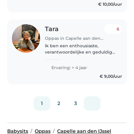
€ 10,00/uur
weet ik hoe belangrijk een
veilige..
Tara
6
Oppas in Capelle aan den IJssel
Ik ben een enthousiaste,
verantwoordelijke en geduldige
19 Jarige oppas met 4 jaar
ervaring van mijn vorige oppas
Ervaring: > 4 jaar
gezin. Toen ik daar begon waren
€ 9,00/uur
de meiden 8 en 5. Ik heb stage
gelopen..
1
2
3
Babysits
Oppas
Capelle aan den IJssel