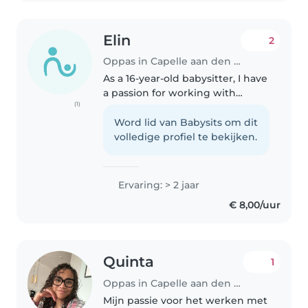
Elin
2
Oppas in Capelle aan den IJssel
As a 16-year-old babysitter, I have
a passion for working with
(1)
children. With 2 years of
experience because I have done
Word lid van Babysits om dit
other baby-sitting jobs and I'm a
volledige profiel te bekijken.
scoutleader for grade schoolers,..
Ervaring: > 2 jaar
€ 8,00/uur
Quinta
1
Oppas in Capelle aan den IJssel
Mijn passie voor het werken met