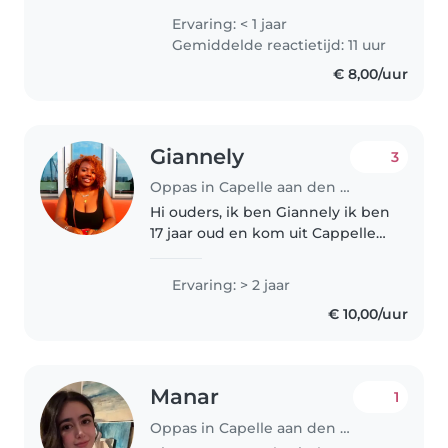
occasionally looked after friends'
Ervaring: < 1 jaar
children and really enjoy it. I
Gemiddelde reactietijd: 11 uur
enjoy playing games, reading,..
€ 8,00/uur
Giannely
3
Oppas in Capelle aan den IJssel
Hi ouders, ik ben Giannely ik ben
17 jaar oud en kom uit Cappelle
ad ijsel. Ik vind kinderen heel
leuk en ben gewend om met ze
Ervaring: > 2 jaar
om te gaan. Ik heb al vaker
€ 10,00/uur
opgepast op verschillende..
Manar
1
Oppas in Capelle aan den IJssel