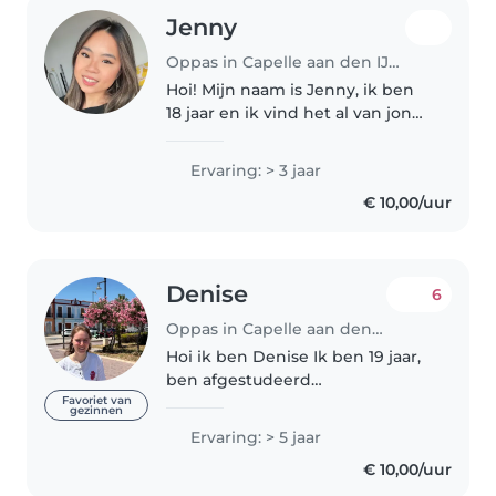
Jenny
Oppas in Capelle aan den IJssel
Hoi! Mijn naam is Jenny, ik ben
18 jaar en ik vind het al van jongs
af aan ontzettend leuk om met
kinderen bezig te zijn. Daarom
Ervaring: > 3 jaar
volg ik ook een opleiding in het
€ 10,00/uur
onderwijs. Ik vind..
Denise
6
Oppas in Capelle aan den IJssel
Hoi ik ben Denise Ik ben 19 jaar,
ben afgestudeerd
onderwijsassistent en studeer
Favoriet van
gezinnen
nu de pabo. Mijn hobby's zijn
Ervaring: > 5 jaar
sporten, creatief bezig zijn,
€ 10,00/uur
bakken en koken. Ik ben hockey
trainer/coach...