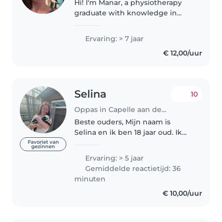
Hi! I'm Manar, a physiotherapy
graduate with knowledge in
neuro-rehabilitation. I'm
available to babysit in
Ervaring: > 7 jaar
Rotterdam. I can not only care
€ 12,00/uur
for your child but also guide fun,
safe exercises..
Selina
10
Oppas in Capelle aan den IJssel
Beste ouders, Mijn naam is
Selina en ik ben 18 jaar oud. Ik
heb in 2020 mijn oppasdiploma
Favoriet van
gezinnen
gehaald, heb de opleidingen
Ervaring: > 5 jaar
gespecialiseerd pedagogisch
Gemiddelde reactietijd: 36
medewerker en
minuten
onderwijsassistent..
€ 10,00/uur