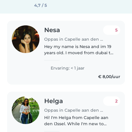
4,7 / 5
Nesa
5
Oppas in Capelle aan den IJssel
Hey my name is Nesa and im 19
years old. I moved from dubai to
rotterdam this year August for
my studies. I love babysitting
Ervaring: < 1 jaar
kids and i have done it a few
€ 8,00/uur
times before. I am very good..
Helga
2
Oppas in Capelle aan den IJssel
Hi! I'm Helga from Capelle aan
den IJssel. While I'm new to
formal babysitting, I have