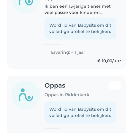
Ik ben een 15-jarige tiener met
veel passie voor kinderen.
Hoewel ik nog geen ervaring
heb als oppas, heb ik wel veel
Word lid van Babysits om dit
geduld, ben ik verantwoordelijk
volledige profiel te bekijken.
en vriendelijk. Ik kan goed
knutselen,..
Ervaring: < 1 jaar
€ 10,00/uur
Oppas
Oppas in Ridderkerk
Word lid van Babysits om dit
volledige profiel te bekijken.