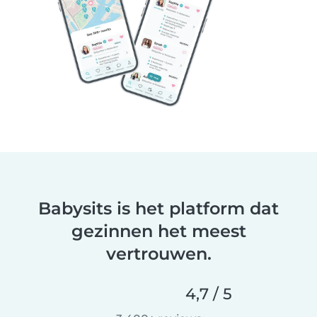
Babysits is het platform dat
gezinnen het meest
vertrouwen.
4,7 / 5