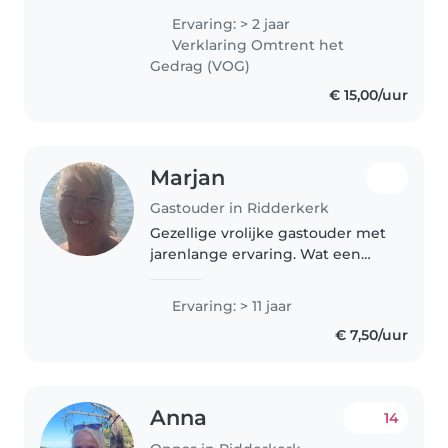
peuters, basisschoolleerlingen
Ervaring: > 2 jaar
en tieners. Ik ben comfortabel
Verklaring Omtrent het
met huisdieren, huishoudelijke..
Gedrag (VOG)
€ 15,00/uur
Marjan
Gastouder in Ridderkerk
Gezellige vrolijke gastouder met
jarenlange ervaring. Wat een
kind graag een huislijke sfeer wil
bieden als de ouders gaan
Ervaring: > 11 jaar
werken. Wat bied ik aan rust en
€ 7,50/uur
regelmaat heel veel
gezelligheid...
Anna
14