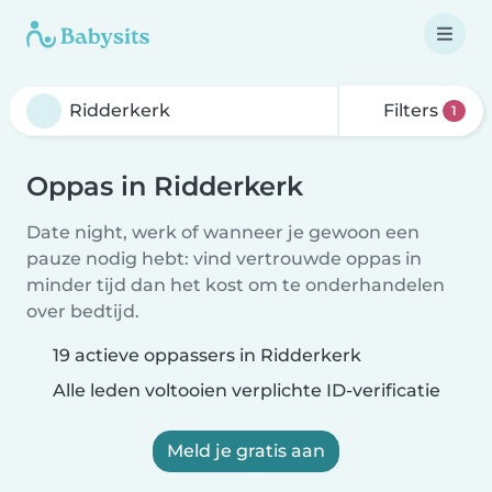
Filters
1
Oppas in Ridderkerk
Date night, werk of wanneer je gewoon een
pauze nodig hebt: vind vertrouwde oppas in
minder tijd dan het kost om te onderhandelen
over bedtijd.
19 actieve oppassers in Ridderkerk
Alle leden voltooien verplichte ID-verificatie
Meld je gratis aan