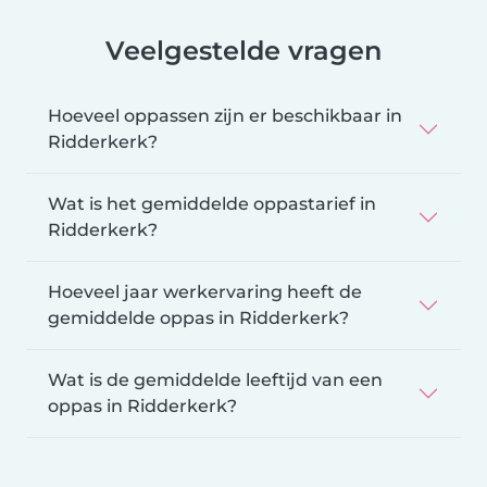
Veelgestelde vragen
Hoeveel oppassen zijn er beschikbaar in
Ridderkerk?
Wat is het gemiddelde oppastarief in
Ridderkerk?
Hoeveel jaar werkervaring heeft de
gemiddelde oppas in Ridderkerk?
Wat is de gemiddelde leeftijd van een
oppas in Ridderkerk?