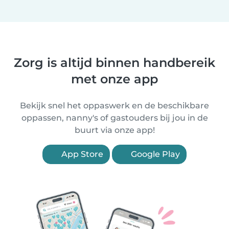
Zorg is altijd binnen handbereik
met onze app
Bekijk snel het oppaswerk en de beschikbare
oppassen, nanny's of gastouders bij jou in de
buurt via onze app!
App Store
Google Play