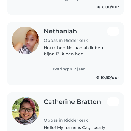
€ 6,00/uur
Nethaniah
Oppas in Ridderkerk
Hoi ik ben Nethaniah,Ik ben
bijna 12 ik ben heel
vrantwoorderlijk en ik heb zelf
heel veel ervaring met zussen en
Ervaring: > 2 jaar
broers en nichtjes en ben
€ 10,50/uur
misschien jong maar zo leer ik ik
ben goed..
Catherine Bratton
Oppas in Ridderkerk
Hello! My name is Cat, I usally