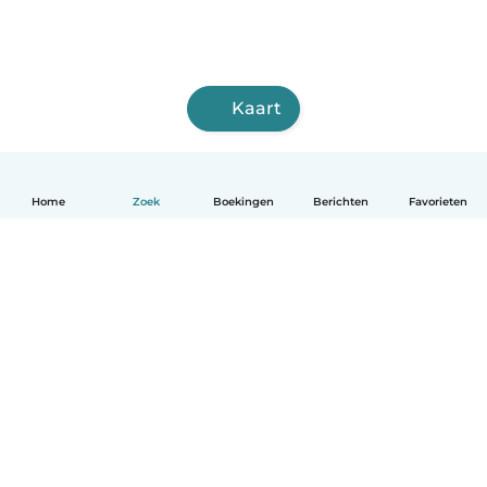
Kaart
Home
Zoek
Boekingen
Berichten
Favorieten
Nederlands
Hoe het werkt
Help
Voorwaarden & Privacy
Tarieven
Bedrijfsgegevens
Babysits for Work
Community standaarden