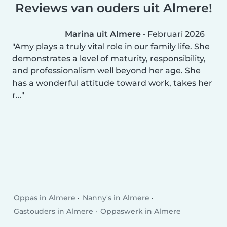
Reviews van ouders uit Almere!
Marina uit Almere
•
Februari 2026
Amy plays a truly vital role in our family life. She
demonstrates a level of maturity, responsibility,
and professionalism well beyond her age. She
has a wonderful attitude toward work, takes her
r...
Oppas in Almere
Nanny's in Almere
Gastouders in Almere
Oppaswerk in Almere