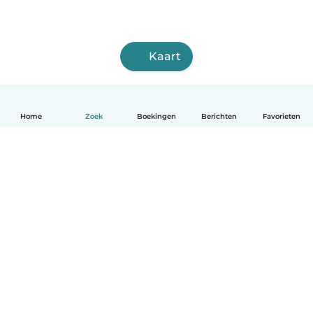
Kaart
Home
Zoek
Boekingen
Berichten
Favorieten
Nederlands
Hoe het werkt
Help
Voorwaarden & Privacy
Tarieven
Bedrijfsgegevens
Babysits for Work
Community standaarden