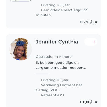
In mijn opvang vind belangrijk
Ervaring: > 11 jaar
dat de kinderen zich veilig
Gemiddelde reactietijd: 22
voelen en rust krijgen. Er is..
minuten
€ 7,75/uur
Jennifer Cynthia
1
Gastouder in Almere
Ik ben een geduldige en
zorgzame moeder met een
achtergrond als
kinderverpleegkundige. Na 18
Ervaring: > 1 jaar
jaar met liefde in de zorg te
Verklaring Omtrent het
hebben gewerkt, heb ik
Gedrag (VOG)
besloten een andere weg in te
Referenties: 1
slaan..
€ 8,00/uur