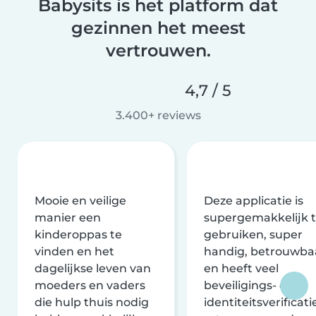
Babysits is het platform dat
gezinnen het meest
vertrouwen.
4,7 / 5
3.400+ reviews
Mooie en veilige
Deze applicatie is
manier een
supergemakkelijk 
kinderoppas te
gebruiken, super
vinden en het
handig, betrouwba
dagelijkse leven van
en heeft veel
moeders en vaders
beveiligings- en
die hulp thuis nodig
identiteitsverificati