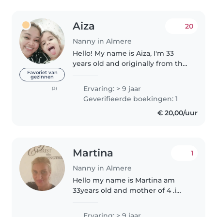
Aiza
20
Nanny in Almere
Hello! My name is Aiza, I'm 33
years old and originally from the
Philippines. I am currently living
Favoriet van
gezinnen
in the Netherlands and working
Ervaring: > 9 jaar
(3)
as a babysitter/nanny. I have over
Geverifieerde boekingen: 1
12 years of..
€ 20,00/uur
Martina
1
Nanny in Almere
Hello my name is Martina am
33years old and mother of 4 .i
don’t have any special
certificates or school to be a
Ervaring: > 9 jaar