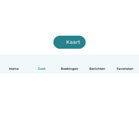
Kaart
Home
Zoek
Boekingen
Berichten
Favorieten
Nederlands
Hoe het werkt
Help
Voorwaarden & Privacy
Tarieven
Bedrijfsgegevens
Babysits for Work