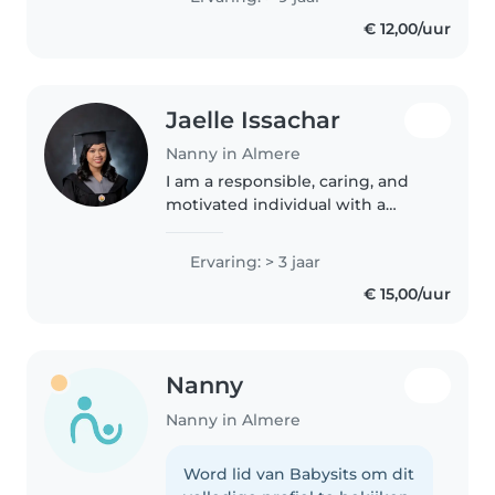
nanny but I have a big heart kids
€ 12,00/uur
are my passion and joy since I
was..
Jaelle Issachar
Nanny in Almere
I am a responsible, caring, and
motivated individual with a
strong passion for childcare and
cultural exchange. I am a college
Ervaring: > 3 jaar
graduate in Information and
€ 15,00/uur
Communication Technology,..
Nanny
Nanny in Almere
Word lid van Babysits om dit