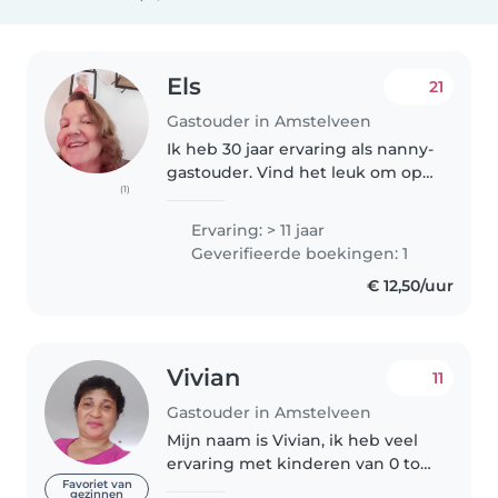
Els
21
Gastouder in Amstelveen
Ik heb 30 jaar ervaring als nanny-
gastouder. Vind het leuk om op
(1)
kinderen op te passen en hun
ontwikkeling mee te maken.
Ervaring: > 11 jaar
Heb al héél veel op baby's en
Geverifieerde boekingen: 1
kleuters gepast, vind het fijn..
€ 12,50/uur
Vivian
11
Gastouder in Amstelveen
Mijn naam is Vivian, ik heb veel
ervaring met kinderen van 0 tot
13 jaar. Ik hou evenveel van alle
Favoriet van
gezinnen