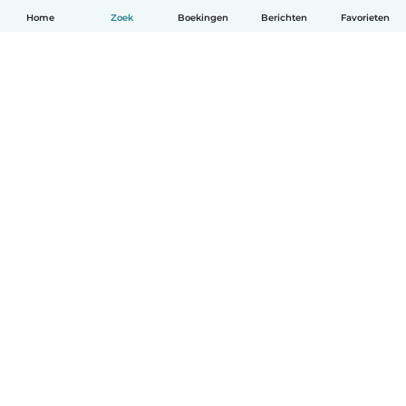
Home
Zoek
Boekingen
Berichten
Favorieten
Nederlands
Hoe het werkt
Help
Voorwaarden & Privacy
Tarieven
Bedrijfsgegevens
Babysits for Work
Community standaarden
© Babysits B.V.