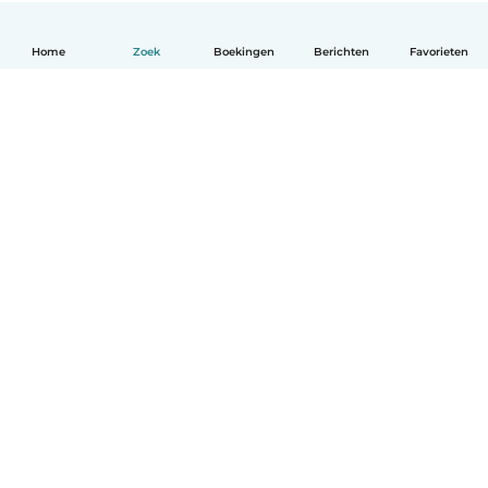
Home
Zoek
Boekingen
Berichten
Favorieten
Nederlands
Hoe het werkt
Help
Voorwaarden & Privacy
Tarieven
Bedrijfsgegevens
Babysits for Work
Community standaarden
© Babysits B.V.