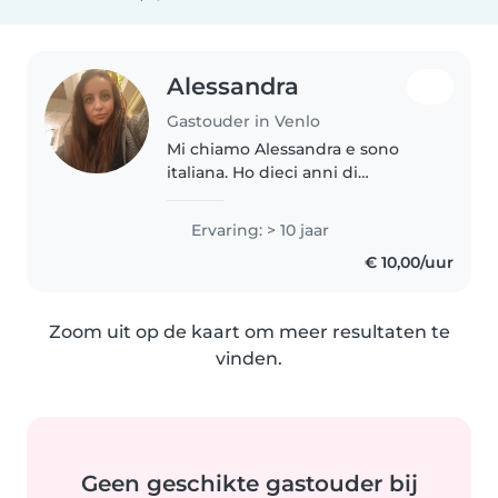
Alessandra
Gastouder in Venlo
Mi chiamo Alessandra e sono
italiana. Ho dieci anni di
esperienza come babysitter e 3
anni come educatrice di infanzia
Ervaring: > 10 jaar
a Malta. Sono una persona
€ 10,00/uur
empatica, amo i bambini e sono
molto..
Zoom uit op de kaart om meer resultaten te
vinden.
Geen geschikte gastouder bij